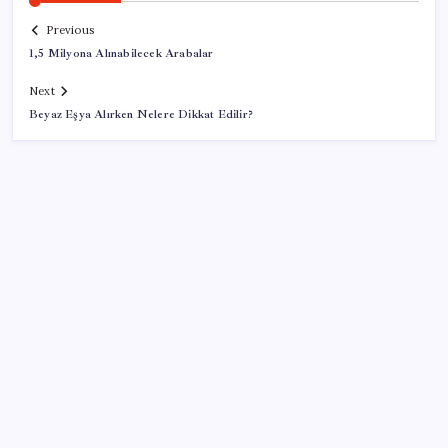
Previous
1,5 Milyona Alınabilecek Arabalar
Next
Beyaz Eşya Alırken Nelere Dikkat Edilir?
SON YAZILAR
Türksat 3A Emekli Oluyor: SD Yayınlar Bitiyor mu?
iPhone 18e ile RAM Kapasitesi Artacak
Sıfır Çerçeve Dönemi Başlıyor: TECNO’nun Yeni