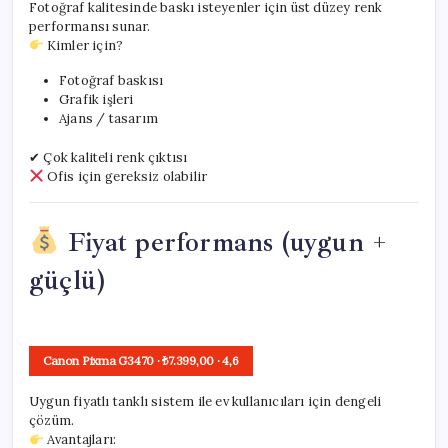
Fotoğraf kalitesinde baskı isteyenler için üst düzey renk
performansı sunar.
Kimler için?
Fotoğraf baskısı
Grafik işleri
Ajans / tasarım
✔ Çok kaliteli renk çıktısı
Ofis için gereksiz olabilir
Fiyat performans (uygun +
güçlü)
Canon Pixma G3470
· ₺7.399,00
·
4,6
Uygun fiyatlı tanklı sistem ile ev kullanıcıları için dengeli
çözüm.
Avantajları: