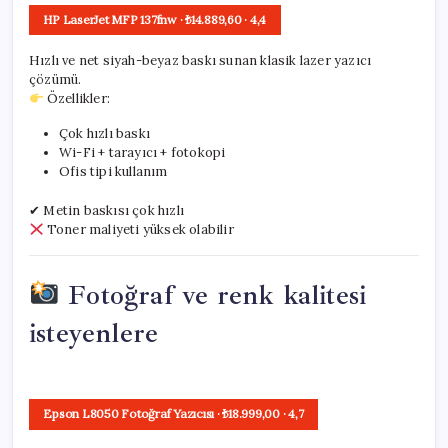
HP LaserJet MFP 137fnw
· ₺14.889,60
·
4,4
Hızlı ve net siyah-beyaz baskı sunan klasik lazer yazıcı
çözümü.
Özellikler:
Çok hızlı baskı
Wi-Fi + tarayıcı + fotokopi
Ofis tipi kullanım
✔ Metin baskısı çok hızlı
Toner maliyeti yüksek olabilir
Fotoğraf ve renk kalitesi
isteyenlere
Epson L8050 Fotoğraf Yazıcısı
· ₺18.999,00
·
4,7