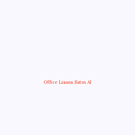
Kategoriler
Eğitim
Ekonomi
Haber
Sağlık
Teknoloji
Office Lisans Satın Al