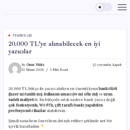
Skip
to
content
TEKNOLOJI
20.000 TL’ye alınabilecek en iyi
yazıcılar
20.000
By
Onur Yıldız
yorumlar kapalı
TL’ye
22 Nisan 2026
3 Min Read
alınabilecek
en
iyi
20.000 TL bütçe ile yazıcı alırken en önemli konu
baskı türü
yazıcılar
(lazer mi tanklı mı)
,
kullanım amacı (ev mi ofis mi)
ve
uzun
için
vadeli maliyet
tir. Bu bütçede artık sadece basit yazıcı değil;
çok fonksiyonlu, Wi-Fi’lı, çift taraflı baskı yapabilen
profesyonel cihazlar
alabilirsin.
Şimdi sana hem öneri hem detaylı rehber şeklinde net bir
içerik hazırladım