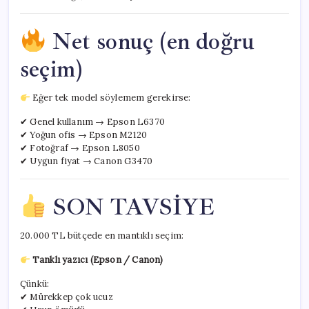
Net sonuç (en doğru
seçim)
Eğer tek model söylemem gerekirse:
✔ Genel kullanım → Epson L6370
✔ Yoğun ofis → Epson M2120
✔ Fotoğraf → Epson L8050
✔ Uygun fiyat → Canon G3470
SON TAVSİYE
20.000 TL bütçede en mantıklı seçim:
Tanklı yazıcı (Epson / Canon)
Çünkü:
✔ Mürekkep çok ucuz