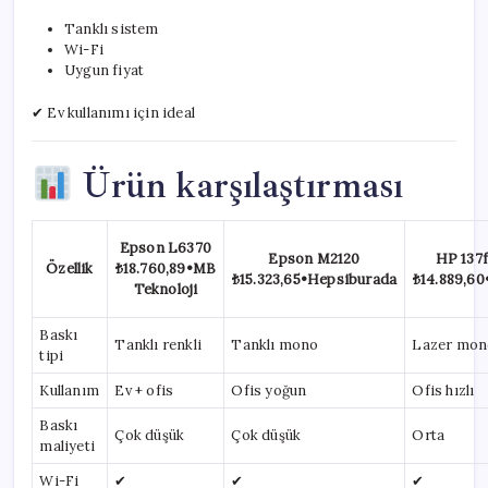
Tanklı sistem
Wi-Fi
Uygun fiyat
✔ Ev kullanımı için ideal
Ürün karşılaştırması
Epson L6370
Epson M2120
HP 137
Özellik
₺18.760,89
•
MB
₺15.323,65
•
Hepsiburada
₺14.889,60
Teknoloji
Baskı
Tanklı renkli
Tanklı mono
Lazer mon
tipi
Kullanım
Ev + ofis
Ofis yoğun
Ofis hızlı
Baskı
Çok düşük
Çok düşük
Orta
maliyeti
Wi-Fi
✔
✔
✔