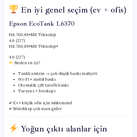
En iyi genel seçim (ev + ofis)
Epson EcoTank L6370
₺18.760,89
•
MB Teknoloji
4,6 (227)
₺18.760,89
•
MB Teknoloji
•
4,6 (227)
Neden en iyi?
Tanklı sistem → çok düşük baskı maliyeti
Wi-Fi + mobil baskı
Otomatik çift taraflı baskı
Tarayıcı + fotokopi
✔ Ev + küçük ofis için mükemmel
✔ Mürekkep çok uzun gider
Yoğun çıktı alanlar için