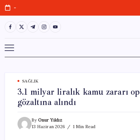
Skip
-
to
content
https://www.facebook.com/
https://twitter.com/
https://t.me/
https://www.instagram.com/
https://youtube.com/
SAĞLIK
3.1 milyar liralık kamu zararı
gözaltına alındı
By
Onur Yıldız
13 Haziran 2026
1 Min Read