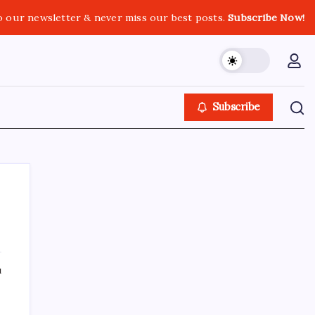
o our newsletter & never miss our best posts.
Subscribe Now!
Subscribe
SON YAZILAR
ı
AB’den 348 uyduluk güvenlik iletişim ağına
onay