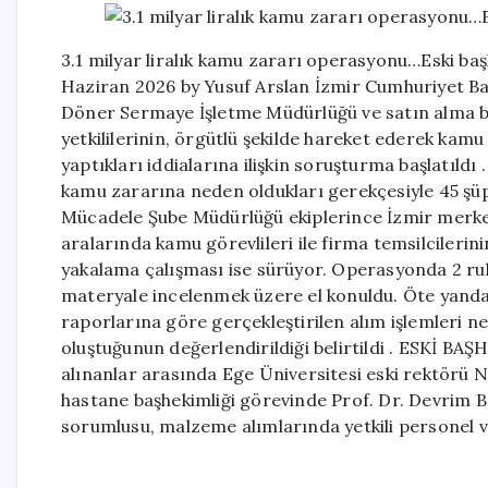
3.1 milyar liralık kamu zararı operasyonu…Eski ba
Haziran 2026 by Yusuf Arslan İzmir Cumhuriyet Ba
Döner Sermaye İşletme Müdürlüğü ve satın alma bir
yetkililerinin, örgütlü şekilde hareket ederek kam
yaptıkları iddialarına ilişkin soruşturma başlatıldı
kamu zararına neden oldukları gerekçesiyle 45 şüph
Mücadele Şube Müdürlüğü ekiplerince İzmir merkezl
aralarında kamu görevlileri ile firma temsilcilerini
yakalama çalışması ise sürüyor. Operasyonda 2 ruhs
materyale incelenmek üzere el konuldu. Öte yanda
raporlarına göre gerçekleştirilen alım işlemleri ne
oluştuğunun değerlendirildiği belirtildi . ESKİ B
alınanlar arasında Ege Üniversitesi eski rektörü
hastane başhekimliği görevinde Prof. Dr. Devrim
sorumlusu, malzeme alımlarında yetkili personel ve 