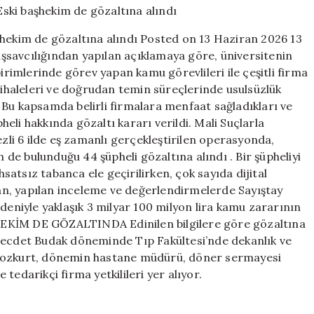
zararı
operasyonu…
şhekim de gözaltına alındı Posted on 13 Haziran 2026 13
Eski
şsavcılığından yapılan açıklamaya göre, üniversitenin
başhekim
imlerinde görev yapan kamu görevlileri ile çeşitli firma
de
gözaltına
u ihaleleri ve doğrudan temin süreçlerinde usulsüzlük
alındı
 . Bu kapsamda belirli firmalara menfaat sağladıkları ve
için
eli hakkında gözaltı kararı verildi. Mali Suçlarla
i 6 ilde eş zamanlı gerçekleştirilen operasyonda,
n de bulunduğu 44 şüpheli gözaltına alındı . Bir şüpheliyi
atsız tabanca ele geçirilirken, çok sayıda dijital
n, yapılan inceleme ve değerlendirmelerde Sayıştay
deniyle yaklaşık 3 milyar 100 milyon lira kamu zararının
AŞHEKİM DE GÖZALTINDA Edinilen bilgilere göre gözaltına
 Necdet Budak döneminde Tıp Fakültesi’nde dekanlık ve
 Bozkurt, dönemin hastane müdürü, döner sermayesi
tedarikçi firma yetkilileri yer alıyor.