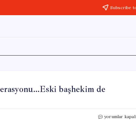
Subscribe t
 operasyonu…Eski başhekim de
3.1
yorumlar kapal
milyar
liralık
kamu