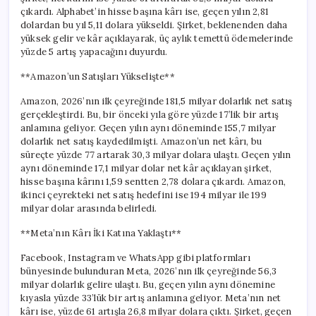
çıkardı. Alphabet’in hisse başına kârı ise, geçen yılın 2,81
dolardan bu yıl 5,11 dolara yükseldi. Şirket, beklenenden daha
yüksek gelir ve kâr açıklayarak, üç aylık temettü ödemelerinde
yüzde 5 artış yapacağını duyurdu.
**Amazon’un Satışları Yükselişte**
Amazon, 2026’nın ilk çeyreğinde 181,5 milyar dolarlık net satış
gerçekleştirdi. Bu, bir önceki yıla göre yüzde 17’lik bir artış
anlamına geliyor. Geçen yılın aynı döneminde 155,7 milyar
dolarlık net satış kaydedilmişti. Amazon’un net kârı, bu
süreçte yüzde 77 artarak 30,3 milyar dolara ulaştı. Geçen yılın
aynı döneminde 17,1 milyar dolar net kâr açıklayan şirket,
hisse başına kârını 1,59 sentten 2,78 dolara çıkardı. Amazon,
ikinci çeyrekteki net satış hedefini ise 194 milyar ile 199
milyar dolar arasında belirledi.
**Meta’nın Kârı İki Katına Yaklaştı**
Facebook, Instagram ve WhatsApp gibi platformları
bünyesinde bulunduran Meta, 2026’nın ilk çeyreğinde 56,3
milyar dolarlık gelire ulaştı. Bu, geçen yılın aynı dönemine
kıyasla yüzde 33’lük bir artış anlamına geliyor. Meta’nın net
kârı ise, yüzde 61 artışla 26,8 milyar dolara çıktı. Şirket, geçen