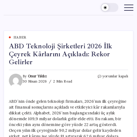
Skip
to
content
HABER
ABD Teknoloji Şirketleri 2026 İlk
Çeyrek Kârlarını Açıkladı: Rekor
Gelirler
ABD
By
Onur Yıldız
yorumlar kapalı
Teknoloji
30 Nisan 2026
2 Min Read
Şirketleri
2026
İlk
ABD’nin önde gelen teknoloji firmaları, 2026’nın ilk çeyreğine
Çeyrek
ait finansal sonuçlarını açıkladı ve etkileyici kâr rakamlarıyla
Kârlarını
Açıkladı:
dikkat çekti. Alphabet, 2026’nın başlangıcındaki üç aylık
Rekor
dönemde 109,9 milyar dolarlık gelir elde etti. Bu rakam, bir
Gelirler
önceki yılın aynı dönemine göre yüzde 22 artış gösterdi.
için
Geçen yılın ilk çeyreğinde 90,2 milyar dolar gelir kaydeden
şirket, net kârını ise yüzde 81 artırarak 62,6 milyar dolara