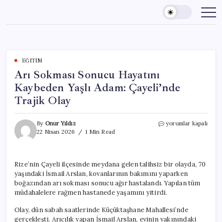
Skip
to
content
EĞITIM
Arı Sokması Sonucu Hayatını
Kaybeden Yaşlı Adam: Çayeli’nde
Trajik Olay
Arı
By
Onur Yıldız
yorumlar kapalı
Sokması
22 Nisan 2026
1 Min Read
Sonucu
Hayatını
Kaybeden
Rize’nin Çayeli ilçesinde meydana gelen talihsiz bir olayda, 70
Yaşlı
yaşındaki İsmail Arslan, kovanlarının bakımını yaparken
Adam:
Çayeli’nde
boğazından arı sokması sonucu ağır hastalandı. Yapılan tüm
Trajik
müdahalelere rağmen hastanede yaşamını yitirdi.
Olay
için
Olay, dün sabah saatlerinde Küçüktaşhane Mahallesi’nde
gerçekleşti. Arıcılık yapan İsmail Arslan, evinin yakınındaki