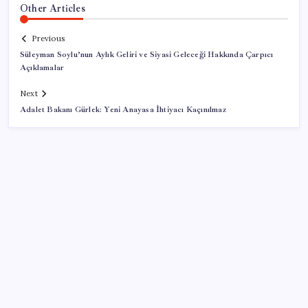
Other Articles
Previous
Süleyman Soylu’nun Aylık Geliri ve Siyasi Geleceği Hakkında Çarpıcı
Açıklamalar
Next
Adalet Bakanı Gürlek: Yeni Anayasa İhtiyacı Kaçınılmaz
SON YAZILAR
Türksat 3A Emekli Oluyor: SD Yayınlar Bitiyor mu?