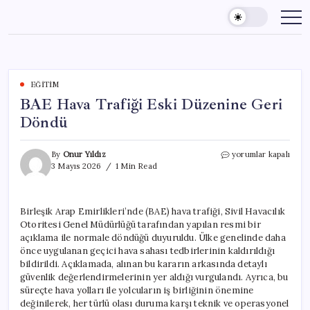
Skip
to
content
EĞITIM
BAE Hava Trafiği Eski Düzenine Geri
Döndü
BAE
By
Onur Yıldız
yorumlar kapalı
Hava
3 Mayıs 2026
1 Min Read
Trafiği
Eski
Düzenine
Birleşik Arap Emirlikleri’nde (BAE) hava trafiği, Sivil Havacılık
Geri
Otoritesi Genel Müdürlüğü tarafından yapılan resmi bir
Döndü
için
açıklama ile normale döndüğü duyuruldu. Ülke genelinde daha
önce uygulanan geçici hava sahası tedbirlerinin kaldırıldığı
bildirildi. Açıklamada, alınan bu kararın arkasında detaylı
güvenlik değerlendirmelerinin yer aldığı vurgulandı. Ayrıca, bu
süreçte hava yolları ile yolcuların iş birliğinin önemine
değinilerek, her türlü olası duruma karşı teknik ve operasyonel