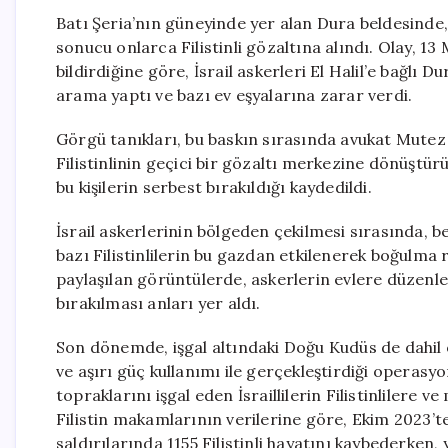
Batı Şeria’nın güneyinde yer alan Dura beldesinde,
sonucu onlarca Filistinli gözaltına alındı. Olay, 1
bildirdiğine göre, İsrail askerleri El Halil’e bağlı 
arama yaptı ve bazı ev eşyalarına zarar verdi.
Görgü tanıkları, bu baskın sırasında avukat Mutez 
Filistinlinin geçici bir gözaltı merkezine dönüştü
bu kişilerin serbest bırakıldığı kaydedildi.
İsrail askerlerinin bölgeden çekilmesi sırasında, b
bazı Filistinlilerin bu gazdan etkilenerek boğulma 
paylaşılan görüntülerde, askerlerin evlere düzenledi
bırakılması anları yer aldı.
Son dönemde, işgal altındaki Doğu Kudüs de dahil 
ve aşırı güç kullanımı ile gerçekleştirdiği operasyo
topraklarını işgal eden İsraillilerin Filistinlilere ve
Filistin makamlarının verilerine göre, Ekim 2023’ten
saldırılarında 1155 Filistinli hayatını kaybederken, y