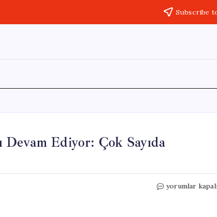
Subscribe t
arı Devam Ediyor: Çok Sayıda
Batı
yorumlar kapal
Şeria’da
İsrail’in
Baskınları