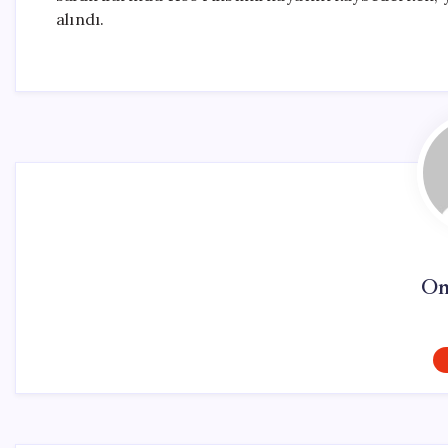
alındı.
On