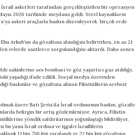
Devam
 İsrail askerleri tarafından gerçekleştirilen bir operasyon
Ediyor:
3 Mayıs 2026 tarihinde meydana geldi. Yerel kaynakların
Çok
Dura’ya askeri araçlarla baskın düzenleyerek, birçok evde
Sayıda
Filistinli
Gözaltında
Ebu Arkub’un da gözaltına alındığını belirtirken, en az 21
için
rülen evlerde saatlerce sorgulandığını aktardı. Daha sonra
elde sakinlerine ses bombası ve göz yaşartıcı gaz atıldığı,
riski yaşadığı ifade edildi. Sosyal medya üzerinden
ği baskınlar ve gözaltına alınan Filistinlilerin serbest
olmak üzere Batı Şeria’da İsrail ordusunun baskın, gözaltı
nlarda belirgin bir artış gözlemleniyor. Ayrıca, Filistin
 mülklerine yönelik saldırılarının yoğunlaştığı bildiriliyor.
 bu yana İsrail ordusu ve işgalci İsraillilerin
aklaşık 11 bin 750 kişi yaralandı ve 22 bin kişi gözaltına