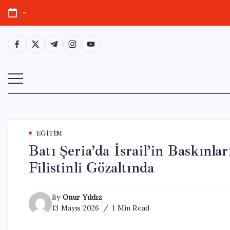
Skip
-
to
content
https://www.facebook.com/
https://twitter.com/
https://t.me/
https://www.instagram.com/
https://youtube.com/
EĞITIM
Batı Şeria’da İsrail’in Baskınl
Filistinli Gözaltında
By
Onur Yıldız
13 Mayıs 2026
1 Min Read