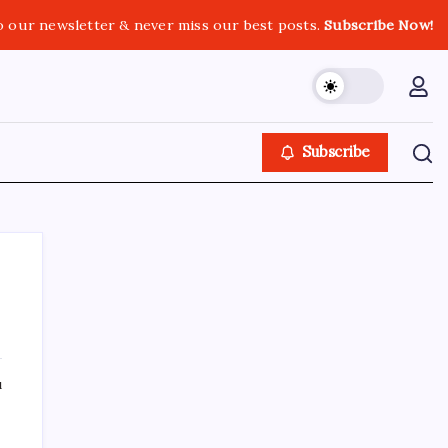
o our newsletter & never miss our best posts.
Subscribe Now!
Subscribe
SON YAZILAR
ı
‘Tek çatı altında toplanmalı’ dedi: Akın
Gürlek’ten ‘internet gazeteciliği’ için yasa