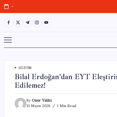
Skip
-
to
content
https://www.facebook.com/
https://twitter.com/
https://t.me/
https://www.instagram.com/
https://youtube.com/
EĞITIM
Bilal Erdoğan’dan EYT Eleştiri
Edilemez!
By
Onur Yıldız
13 Mayıs 2026
1 Min Read