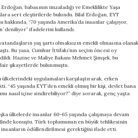
Genç
Erdoğan, babasının imzaladığı ve Emeklilikte Yaşa
Yaşta
lara sert eleştirilerde bulundu. Bilal Erdoğan, EYT
Emeklilik
 hakkında, “70 yaşında Amerika’da insanlar çalışıyor,
Kabul
’ deniliyor” ifadelerini kullandı.
Edilemez!
için
 vatandaşların yaş şartı olmaksızın emekli olmasına olana
ştı. Bu yasa, Cumhur İttifakı’nın seçim öncesi oy
 edildi. Hazine ve Maliye Bakanı Mehmet Şimşek, bu
ir şikayetlerde bulunmuştu.
tı ülkelerindeki uygulamaları karşılaştırarak, erken
ti. “45 yaşında EYT’den emekli olmuş bir kişi, devlet bana
nu nasıl içine sindirebiliyor?” diye sorarak, genç yaşta
Başka ülkelerde insanlar 60-65 yaşında çalışmaya devam
şeklinde konuştu. Türk toplumunun en büyük tehlikesinin
nsanların ödüllendirilmesi gerektiğini ifade etti.