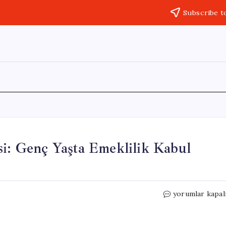
Subscribe t
si: Genç Yaşta Emeklilik Kabul
Bilal
yorumlar kapal
Erdoğan’dan
EYT
Eleştirisi: