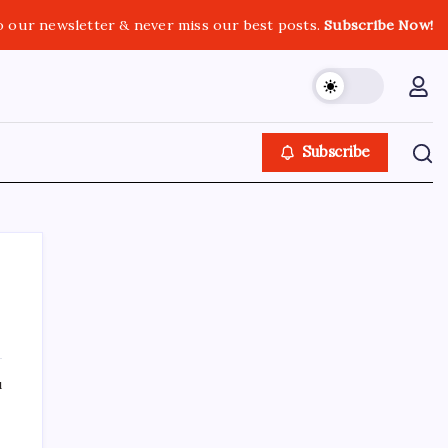
o our newsletter & never miss our best posts.
Subscribe Now!
Subscribe
SON YAZILAR
ı
Türksat 3A Emekli Oluyor: SD Yayınlar
Bitiyor mu?