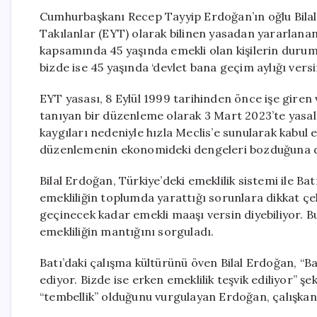
Cumhurbaşkanı Recep Tayyip Erdoğan’ın oğlu Bilal 
Takılanlar (EYT) olarak bilinen yasadan yararlanan
kapsamında 45 yaşında emekli olan kişilerin durumu
bizde ise 45 yaşında ‘devlet bana geçim aylığı versin
EYT yasası, 8 Eylül 1999 tarihinden önce işe giren
tanıyan bir düzenleme olarak 3 Mart 2023’te yasala
kaygıları nedeniyle hızla Meclis’e sunularak kabul
düzenlemenin ekonomideki dengeleri bozduğuna da
Bilal Erdoğan, Türkiye’deki emeklilik sistemi ile Ba
emekliliğin toplumda yarattığı sorunlara dikkat çek
geçinecek kadar emekli maaşı versin diyebiliyor. Bu
emekliliğin mantığını sorguladı.
Batı’daki çalışma kültürünü öven Bilal Erdoğan, “
ediyor. Bizde ise erken emeklilik teşvik ediliyor” 
“tembellik” olduğunu vurgulayan Erdoğan, çalışkan i