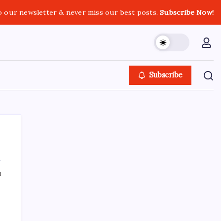
o our newsletter & never miss our best posts.
Subscribe Now!
Subscribe
ı
SON YAZILAR
Trabzon’da dev yatırım hamlesi
Türksat 3A Emekli Oluyor: SD Yayınlar