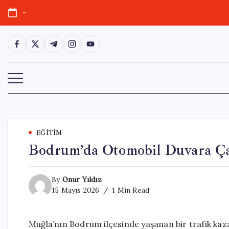
Skip
-
to
content
https://www.facebook.com/
https://twitter.com/
https://t.me/
https://www.instagram.com/
https://youtube.com/
EĞITIM
Bodrum’da Otomobil Duvara Çar
By
Onur Yıldız
15 Mayıs 2026
1 Min Read
Muğla’nın Bodrum ilçesinde yaşanan bir trafik kaz