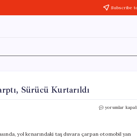
Subscribe t
ptı, Sürücü Kurtarıldı
Bodrum’da
yorumlar kapal
Otomobil
Duvara
Çarptı,
Sürücü
asında, yol kenarındaki taş duvara çarpan otomobil yan