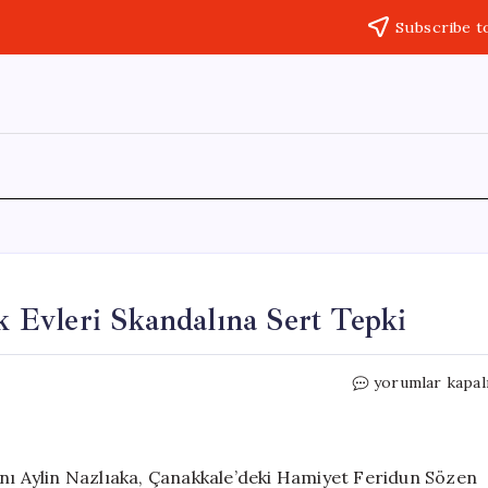
Subscribe t
Evleri Skandalına Sert Tepki
CHP’den
yorumlar kapal
Çanakkale’deki
Çocuk
Evleri
Skandalına
anı Aylin Nazlıaka, Çanakkale’deki Hamiyet Feridun Sözen