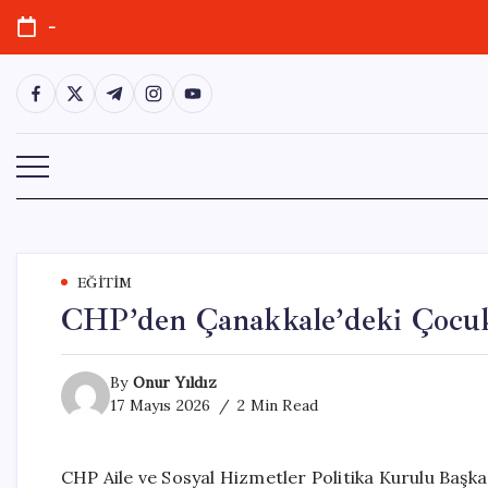
Skip
-
to
content
https://www.facebook.com/
https://twitter.com/
https://t.me/
https://www.instagram.com/
https://youtube.com/
EĞITIM
CHP’den Çanakkale’deki Çocuk 
By
Onur Yıldız
17 Mayıs 2026
2 Min Read
CHP Aile ve Sosyal Hizmetler Politika Kurulu Başk