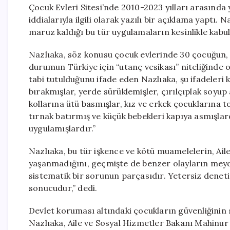
Çocuk Evleri Sitesi’nde 2010-2023 yılları arasınd
iddialarıyla ilgili olarak yazılı bir açıklama yaptı
maruz kaldığı bu tür uygulamaların kesinlikle kabul
Nazlıaka, söz konusu çocuk evlerinde 30 çocuğun, 
durumun Türkiye için “utanç vesikası” niteliğinde ol
tabi tutulduğunu ifade eden Nazlıaka, şu ifadeleri 
bırakmışlar, yerde sürüklemişler, çırılçıplak soyup
kollarına ütü basmışlar, kız ve erkek çocuklarına t
tırnak batırmış ve küçük bebekleri kapıya asmışlard
uygulamışlardır.”
Nazlıaka, bu tür işkence ve kötü muamelelerin, Ail
yaşanmadığını, geçmişte de benzer olayların meyda
sistematik bir sorunun parçasıdır. Yetersiz denetim
sonucudur,” dedi.
Devlet koruması altındaki çocukların güvenliğini
Nazlıaka, Aile ve Sosyal Hizmetler Bakanı Mahinu