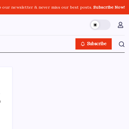
o our newsletter & never miss our best posts.
Subscribe Now!
Subscribe
ı
SON YAZILAR
ABD ile ticaret gerilimine rağmen artış: Çin
malları tüm dünyayı sarıyor