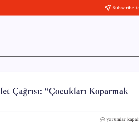
Subscribe t
et Çağrısı: “Çocukları Koparmak
Dilek
yorumlar kapal
Kaya
İmamoğlu’ndan
Adalet