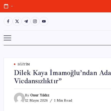
Skip
-
to
content
https://www.facebook.com/
https://twitter.com/
https://t.me/
https://www.instagram.com/
https://youtube.com/
EĞITIM
Dilek Kaya İmamoğlu’ndan Adal
Vicdansızlıktır”
By
Onur Yıldız
12 Mayıs 2026
1 Min Read