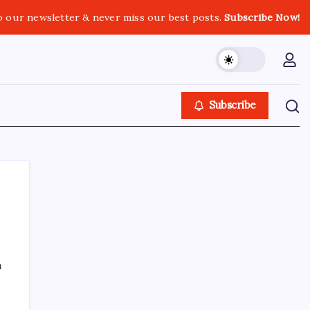
o our newsletter & never miss our best posts.
Subscribe Now!
Subscribe
SON YAZILAR
ı
Türksat 3A Emekli Oluyor: SD Yayınlar
Bitiyor mu?