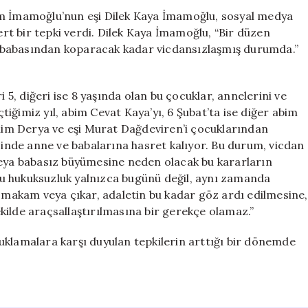
Çağrısı:
em İmamoğlu’nun eşi Dilek Kaya İmamoğlu, sosyal medya
“Çocukları
sert bir tepki verdi. Dilek Kaya İmamoğlu, “Bir düzen
Koparmak
 babasından koparacak kadar vicdansızlaşmış durumda.”
Vicdansızlıktır”
için
i 5, diğeri ise 8 yaşında olan bu çocuklar, annelerini ve
iğimiz yıl, abim Cevat Kaya’yı, 6 Şubat’ta ise diğer abim
enim Derya ve eşi Murat Dağdeviren’i çocuklarından
içinde anne ve babalarına hasret kalıyor. Bu durum, vicdan
veya babasız büyümesine neden olacak bu kararların
n bu hukuksuzluk yalnızca bugünü değil, aynı zamanda
r makam veya çıkar, adaletin bu kadar göz ardı edilmesine,
kilde araçsallaştırılmasına bir gerekçe olamaz.”
uklamalara karşı duyulan tepkilerin arttığı bir dönemde