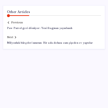
Other Articles
Previous
Paw Patrol geri dönüyor: Yeni fragman yayınlandı
Next
Milyonluk bütçeleri unutun: Bir ada dolusu cam şişeden ev yaptılar
SON YAZILAR
Sürekli maddi sorun yaşayan insanların beyni daha