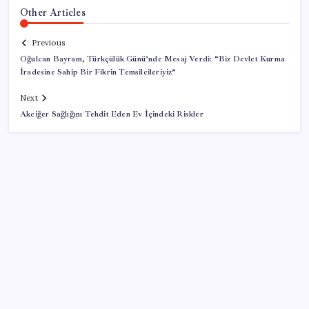
Other Articles
Previous
Oğulcan Bayram, Türkçülük Günü’nde Mesaj Verdi: “Biz Devlet Kurma
İradesine Sahip Bir Fikrin Temsilcileriyiz”
Next
Akciğer Sağlığını Tehdit Eden Ev İçindeki Riskler
SON YAZILAR
Sürekli maddi sorun yaşayan insanların beyni daha