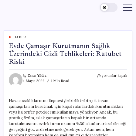
Skip
to
content
HABER
Evde Çamaşır Kurutmanın Sağlık
Üzerindeki Gizli Tehlikeleri: Rutubet
Riski
Evde
By
Onur Yıldız
yorumlar kapalı
Çamaşır
4 Mayıs 2026
1 Min Read
Kurutmanın
Sağlık
Üzerindeki
Hava sıcaklıklarının düşmesiyle birlikte birçok insan
Gizli
çamaşırlarını kurutmak için kapalı alanlardaki kurutmalıkları
Tehlikeleri:
Rutubet
veya kalorifer peteklerini kullanmaya yöneliyor. Ancak, bu
Riski
pratik çözüm, ıslak çamaşırların kapalı bir ortamda
için
kurutulmasının evdeki nem oranını %30’a kadar artırabileceği
gerçeğini göz ardı etmemek gerekiyor. Artan nem, hem
konforu bozmakta hem de sağlığınıza ciddi tehditler