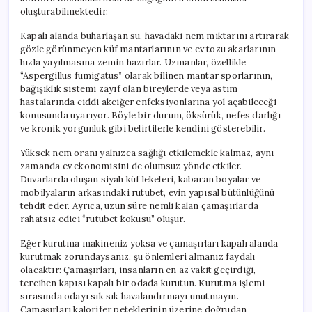
oluşturabilmektedir.
Kapalı alanda buharlaşan su, havadaki nem miktarını artırarak
gözle görünmeyen küf mantarlarının ve ev tozu akarlarının
hızla yayılmasına zemin hazırlar. Uzmanlar, özellikle
“Aspergillus fumigatus” olarak bilinen mantar sporlarının,
bağışıklık sistemi zayıf olan bireylerde veya astım
hastalarında ciddi akciğer enfeksiyonlarına yol açabileceği
konusunda uyarıyor. Böyle bir durum, öksürük, nefes darlığı
ve kronik yorgunluk gibi belirtilerle kendini gösterebilir.
Yüksek nem oranı yalnızca sağlığı etkilemekle kalmaz, aynı
zamanda ev ekonomisini de olumsuz yönde etkiler.
Duvarlarda oluşan siyah küf lekeleri, kabaran boyalar ve
mobilyaların arkasındaki rutubet, evin yapısal bütünlüğünü
tehdit eder. Ayrıca, uzun süre nemli kalan çamaşırlarda
rahatsız edici “rutubet kokusu” oluşur.
Eğer kurutma makineniz yoksa ve çamaşırları kapalı alanda
kurutmak zorundaysanız, şu önlemleri almanız faydalı
olacaktır: Çamaşırları, insanların en az vakit geçirdiği,
tercihen kapısı kapalı bir odada kurutun. Kurutma işlemi
sırasında odayı sık sık havalandırmayı unutmayın.
Çamaşırları kalorifer peteklerinin üzerine doğrudan