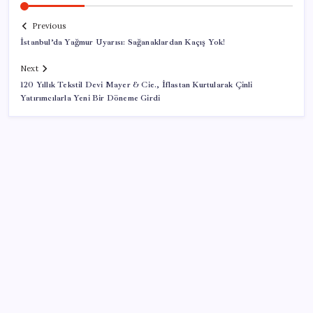
Previous
İstanbul’da Yağmur Uyarısı: Sağanaklardan Kaçış Yok!
Next
120 Yıllık Tekstil Devi Mayer & Cie., İflastan Kurtularak Çinli
Yatırımcılarla Yeni Bir Döneme Girdi
SON YAZILAR
iPhone 18e ile RAM Kapasitesi Artacak
Sıfır Çerçeve Dönemi Başlıyor: TECNO’nun Yeni