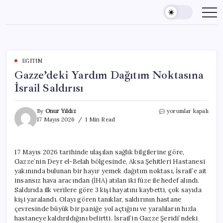
Skip
to
content
EĞITIM
Gazze’deki Yardım Dağıtım Noktasına
İsrail Saldırısı
Gazze’deki
By
Onur Yıldız
yorumlar kapalı
Yardım
17 Mayıs 2026
1 Min Read
Dağıtım
Noktasına
İsrail
17 Mayıs 2026 tarihinde ulaşılan sağlık bilgilerine göre,
Saldırısı
Gazze’nin Deyr el-Belah bölgesinde, Aksa Şehitleri Hastanesi
için
yakınında bulunan bir hayır yemek dağıtım noktası, İsrail’e ait
insansız hava aracından (İHA) atılan iki füze ile hedef alındı.
Saldırıda ilk verilere göre 3 kişi hayatını kaybetti, çok sayıda
kişi yaralandı. Olayı gören tanıklar, saldırının hastane
çevresinde büyük bir paniğe yol açtığını ve yaralıların hızla
hastaneye kaldırıldığını belirtti. İsrail’in Gazze Şeridi’ndeki