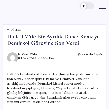
Skip
to
content
EĞITIM
Halk TV’de Bir Ayrılık Daha: Remziye
Demirkol Görevine Son Verdi
Halk
By
Onur Yıldız
yorumlar kapalı
TV’de
11 Mayıs 2026
1 Min Read
Bir
Ayrılık
Daha:
Halk TV kanalında istifalar ardı ardına gelmeye devam ediyor.
Remziye
Son olarak, haber spikeri Remziye Demirkol, kanaldan
Demirkol
Görevine
ayrıldığını duyurdu. Demirkol, kişisel sosyal medya
Son
hesabından yaptığı açıklamada, “Yayını kapatırken Pazartesi
Verdi
günü görüşürüz demiştim, ama bu sözü tutamayacak
için
olmaktan ötürü üzgünüm. Buradan herkese veda ediyorum,
istifamı verdim.” ifadelerini kullandı.