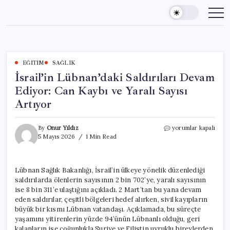
Skip
to
content
EĞITIM
SAĞLIK
İsrail’in Lübnan’daki Saldırıları Devam
Ediyor: Can Kaybı ve Yaralı Sayısı
Artıyor
İsrail’in
By
Onur Yıldız
yorumlar kapalı
Lübnan’daki
5 Mayıs 2026
1 Min Read
Saldırıları
Devam
Ediyor:
Lübnan Sağlık Bakanlığı, İsrail’in ülkeye yönelik düzenlediği
Can
saldırılarda ölenlerin sayısının 2 bin 702’ye, yaralı sayısının
Kaybı
ve
ise 8 bin 311’e ulaştığını açıkladı. 2 Mart’tan bu yana devam
Yaralı
eden saldırılar, çeşitli bölgeleri hedef alırken, sivil kayıpların
Sayısı
büyük bir kısmı Lübnan vatandaşı. Açıklamada, bu süreçte
Artıyor
yaşamını yitirenlerin yüzde 94’ünün Lübnanlı olduğu, geri
için
kalanların ise çoğunlukla Suriye ve Filistin uyruklu bireylerden