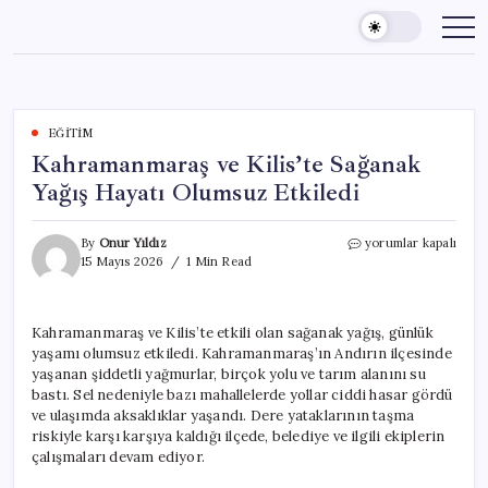
Skip
to
content
EĞITIM
Kahramanmaraş ve Kilis’te Sağanak
Yağış Hayatı Olumsuz Etkiledi
Kahramanmaraş
By
Onur Yıldız
yorumlar kapalı
ve
15 Mayıs 2026
1 Min Read
Kilis’te
Sağanak
Yağış
Kahramanmaraş ve Kilis’te etkili olan sağanak yağış, günlük
Hayatı
yaşamı olumsuz etkiledi. Kahramanmaraş’ın Andırın ilçesinde
Olumsuz
Etkiledi
yaşanan şiddetli yağmurlar, birçok yolu ve tarım alanını su
için
bastı. Sel nedeniyle bazı mahallelerde yollar ciddi hasar gördü
ve ulaşımda aksaklıklar yaşandı. Dere yataklarının taşma
riskiyle karşı karşıya kaldığı ilçede, belediye ve ilgili ekiplerin
çalışmaları devam ediyor.