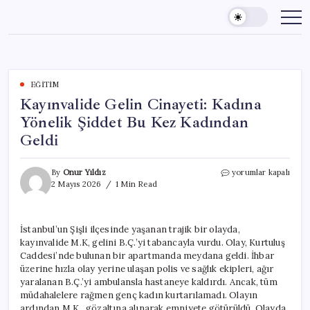
Skip
to
content
EĞITIM
Kayınvalide Gelin Cinayeti: Kadına
Yönelik Şiddet Bu Kez Kadından
Geldi
Kayınvalide
By
Onur Yıldız
yorumlar kapalı
Gelin
2 Mayıs 2026
1 Min Read
Cinayeti:
Kadına
Yönelik
İstanbul’un Şişli ilçesinde yaşanan trajik bir olayda,
Şiddet
kayınvalide M.K, gelini B.Ç.’yi tabancayla vurdu. Olay, Kurtuluş
Bu
Kez
Caddesi’nde bulunan bir apartmanda meydana geldi. İhbar
Kadından
üzerine hızla olay yerine ulaşan polis ve sağlık ekipleri, ağır
Geldi
yaralanan B.Ç.’yi ambulansla hastaneye kaldırdı. Ancak, tüm
için
müdahalelere rağmen genç kadın kurtarılamadı. Olayın
ardından M.K., gözaltına alınarak emniyete götürüldü. Olayda