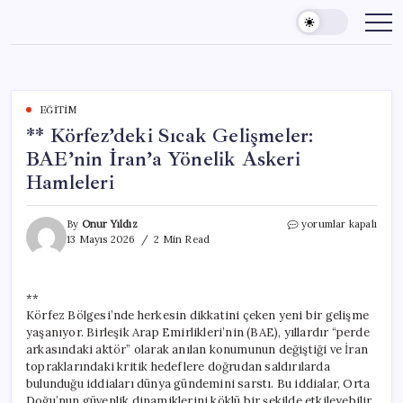
Skip
to
content
EĞITIM
** Körfez’deki Sıcak Gelişmeler:
BAE’nin İran’a Yönelik Askeri
Hamleleri
**
By
Onur Yıldız
yorumlar kapalı
Körfez’deki
13 Mayıs 2026
2 Min Read
Sıcak
Gelişmeler:
BAE’nin
**
İran’a
Körfez Bölgesi’nde herkesin dikkatini çeken yeni bir gelişme
Yönelik
Askeri
yaşanıyor. Birleşik Arap Emirlikleri’nin (BAE), yıllardır “perde
Hamleleri
arkasındaki aktör” olarak anılan konumunun değiştiği ve İran
için
topraklarındaki kritik hedeflere doğrudan saldırılarda
bulunduğu iddiaları dünya gündemini sarstı. Bu iddialar, Orta
Doğu’nun güvenlik dinamiklerini köklü bir şekilde etkileyebilir.