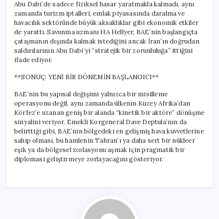
Abu Dabi’de sadece fiziksel hasar yaratmakla kalmadı, aynı
zamanda turizm iptalleri, emlak piyasasında daralma ve
havacılık sektöründe büyük aksaklıklar gibi ekonomik etkiler
de yarattı. Savunma uzmanı HA Hellyer, BAE’nin başlangıçta
çatışmanın dışında kalmak istediğini ancak İran’ın doğrudan
saldırılarının Abu Dabi’yi “stratejik bir zorunluluğa” ittiğini
ifade ediyor.
**SONUÇ: YENİ BİR DÖNEMİN BAŞLANGICI**
BAE’nin bu yapısal değişimi yalnızca bir misilleme
operasyonu değil, aynı zamanda ülkenin Kuzey Afrika’dan
Körfez’e uzanan geniş bir alanda “kinetik bir aktöre” dönüşme
sinyalini veriyor. Emekli Korgeneral Dave Deptula’nın da
belirttiği gibi, BAE’nin bölgedeki en gelişmiş hava kuvvetlerine
sahip olması, bu hamlenin Tahran’ı ya daha sert bir nükleer
eşik ya da bölgesel izolasyonu aşmak için pragmatik bir
diplomasi geliştirmeye zorlayacağını gösteriyor.