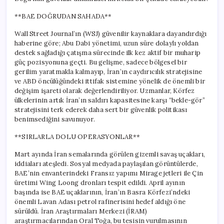
**BAE DOĞRUDAN SAHADA**
Wall Street Journal’ın (WSJ) güvenilir kaynaklara dayandırdığı
haberine göre; Abu Dabi yönetimi, uzun süre dolaylı yoldan
destek sağladığı çatışma sürecinde ilk kez aktif bir muharip
güç pozisyonuna geçti. Bu gelişme, sadece bölgesel bir
gerilim yaratmakla kalmayıp, İran’ın caydırıcılık stratejisine
ve ABD öncülüğündeki ittifak sistemine yönelik de önemli bir
değişim işareti olarak değerlendiriliyor. Uzmanlar, Körfez
ülkelerinin artık İran’ın saldırı kapasitesine karşı “bekle-gör”
stratejisini terk ederek daha sert bir güvenlik politikası
benimsediğini savunuyor.
**SIRLARLA DOLU OPERASYONLAR**
Mart ayında İran semalarında görülen gizemli savaş uçakları,
iddiaları ateşledi. Sosyal medyada paylaşılan görüntülerde,
BAE’nin envanterindeki Fransız yapımı Mirage jetleri ile Çin
üretimi Wing Loong dronları tespit edildi. April ayının
başında ise BAE uçaklarının, İran’ın Basra Körfezi’ndeki
önemli Lavan Adası petrol rafinerisini hedef aldığı öne
sürüldü. İran Araştırmaları Merkezi (İRAM)
araştırmacılarından Oral Toğa, bu tesisin vurulmasının