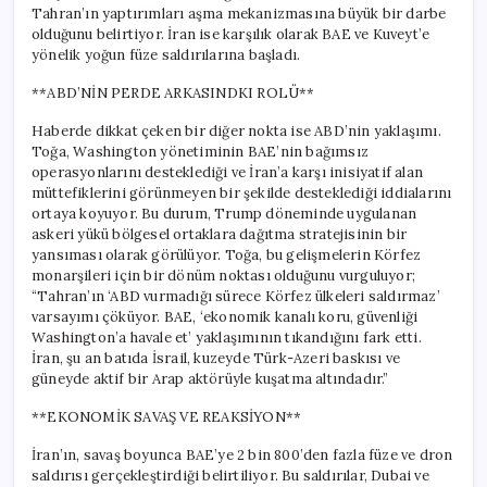
Tahran’ın yaptırımları aşma mekanizmasına büyük bir darbe
olduğunu belirtiyor. İran ise karşılık olarak BAE ve Kuveyt’e
yönelik yoğun füze saldırılarına başladı.
**ABD’NİN PERDE ARKASINDKI ROLÜ**
Haberde dikkat çeken bir diğer nokta ise ABD’nin yaklaşımı.
Toğa, Washington yönetiminin BAE’nin bağımsız
operasyonlarını desteklediği ve İran’a karşı inisiyatif alan
müttefiklerini görünmeyen bir şekilde desteklediği iddialarını
ortaya koyuyor. Bu durum, Trump döneminde uygulanan
askeri yükü bölgesel ortaklara dağıtma stratejisinin bir
yansıması olarak görülüyor. Toğa, bu gelişmelerin Körfez
monarşileri için bir dönüm noktası olduğunu vurguluyor;
“Tahran’ın ‘ABD vurmadığı sürece Körfez ülkeleri saldırmaz’
varsayımı çöküyor. BAE, ‘ekonomik kanalı koru, güvenliği
Washington’a havale et’ yaklaşımının tıkandığını fark etti.
İran, şu an batıda İsrail, kuzeyde Türk-Azeri baskısı ve
güneyde aktif bir Arap aktörüyle kuşatma altındadır.”
**EKONOMİK SAVAŞ VE REAKSİYON**
İran’ın, savaş boyunca BAE’ye 2 bin 800’den fazla füze ve dron
saldırısı gerçekleştirdiği belirtiliyor. Bu saldırılar, Dubai ve