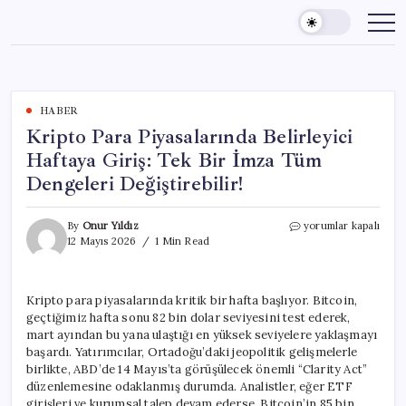
Skip
to
content
HABER
Kripto Para Piyasalarında Belirleyici
Haftaya Giriş: Tek Bir İmza Tüm
Dengeleri Değiştirebilir!
Kripto
By
Onur Yıldız
yorumlar kapalı
Para
12 Mayıs 2026
1 Min Read
Piyasalarında
Belirleyici
Haftaya
Kripto para piyasalarında kritik bir hafta başlıyor. Bitcoin,
Giriş:
geçtiğimiz hafta sonu 82 bin dolar seviyesini test ederek,
Tek
Bir
mart ayından bu yana ulaştığı en yüksek seviyelere yaklaşmayı
İmza
başardı. Yatırımcılar, Ortadoğu’daki jeopolitik gelişmelerle
Tüm
birlikte, ABD’de 14 Mayıs’ta görüşülecek önemli “Clarity Act”
Dengeleri
düzenlemesine odaklanmış durumda. Analistler, eğer ETF
Değiştirebilir!
girişleri ve kurumsal talep devam ederse, Bitcoin’in 85 bin