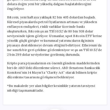
için
dolara doğru yeni bir yükseliş dalgası başlatabileceğini
öngörüyor.
Bitcoin, yeni haftaya yaklaşık 82 bin 405 dolardan başladı.
Küresel piyasalarda petrol fiyatlarının artması ve yükselen
enflasyon endişeleri, riskli varlıklar üzerinde baskı
oluştururken, Bitcoin şu an TSİ 10.52’de 80 bin 938 dolar
seviyesinde işlem görüyor. Uzmanlar, spot Bitcoin ETF’lerine
yönelik güçlü girişler ve kurumsal yatırımcıların ilgisinin
piyasayı desteklemeye devam ettiğini belirtiyor. Ethereum’da
ise sınırlı bir geri çekilme gözlemleniyor ve şu an TSİ 10.52’de
2 bin 299 dolar seviyelerine gerilemiş durumda.
Kripto para piyasalarının en önemli gündem maddelerinden
biri de ABD’deki düzenleme süreci. ABD Senatosu Bankacılık
Komitesi’nin 14 Mayıs’ta “Clarity Act” olarak bilinen kripto
düzenleme tasarısını görüşmesi bekleniyor.
*Bu makalede yer alan bilgiler kesinlikle yatırım tavsiyesi
niteliği taşımamaktadır.