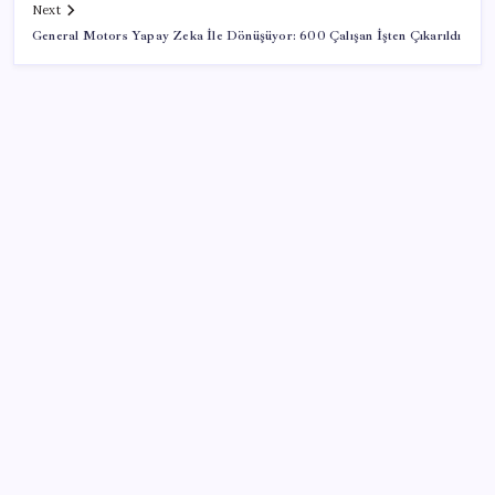
Next
General Motors Yapay Zeka İle Dönüşüyor: 600 Çalışan İşten Çıkarıldı
SON YAZILAR
Trabzon’da dev yatırım hamlesi
Türksat 3A Emekli Oluyor: SD Yayınlar Bitiyor mu?
iPhone 18e ile RAM Kapasitesi Artacak
Sıfır Çerçeve Dönemi Başlıyor: TECNO’nun Yeni
Konsepti Tanıtıldı
The Odyssey Ubisoft’a Yaradı: Assassin’s Creed