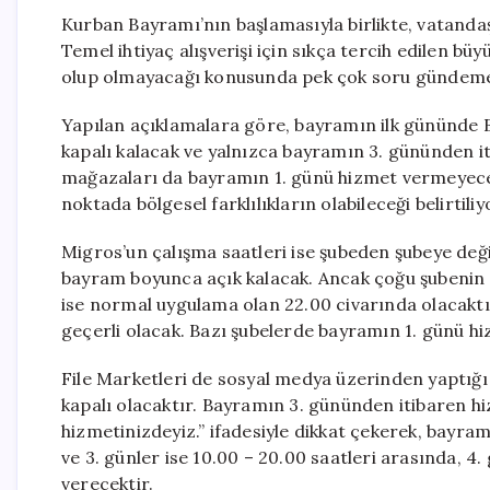
Kurban Bayramı’nın başlamasıyla birlikte, vatanda
Temel ihtiyaç alışverişi için sıkça tercih edilen b
olup olmayacağı konusunda pek çok soru gündeme
Yapılan açıklamalara göre, bayramın ilk gününde B
kapalı kalacak ve yalnızca bayramın 3. gününden i
mağazaları da bayramın 1. günü hizmet vermeyecek. 
noktada bölgesel farklılıkların olabileceği belirtiliy
Migros’un çalışma saatleri ise şubeden şubeye deği
bayram boyunca açık kalacak. Ancak çoğu şubenin 1. 
ise normal uygulama olan 22.00 civarında olacaktı
geçerli olacak. Bazı şubelerde bayramın 1. günü hi
File Marketleri de sosyal medya üzerinden yaptığı
kapalı olacaktır. Bayramın 3. gününden itibaren h
hizmetinizdeyiz.” ifadesiyle dikkat çekerek, bayram
ve 3. günler ise 10.00 – 20.00 saatleri arasında, 4
verecektir.