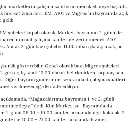
Belli
şlar marketlerin çalışma saatlerini merak etmeye başladı.
Oldu
üyük market zincirleri BİM, A101 ve Migros’un bayramda açık
için
 geldi.
İM şubeleri kapalı olacak. Market, bayramın 2. günü de
tibaren normal çalışma saatlerine geri dönecek. A101
Ancak 2. gün bazı şubeler 11.00 itibarıyla açılacak, bu
or.
şkenlik gösterebilir. Genel olarak bazı Migros şubeleri
gün açılış saati 13.00 olarak belirlenirken, kapanış saati
r. Diğer bayram günlerinde ise standart çalışma saatleri
zmet verilmeyeceği de ifade ediliyor.
 açıklamada, “Mağazalarımız bayramın 1. ve 2. günü
izmetinizdeyiz.” dedi. Kim Market ise “Bayramda da
ın 1. günü 08.00 – 19.00 saatleri arasında açık kalacak. 2.
. günde ise 10.00 – 21.00 saatleri arasında hizmet