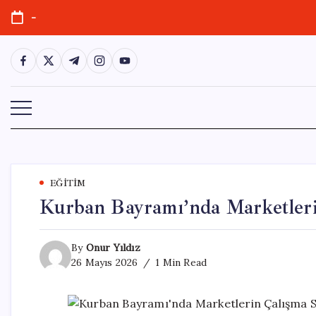
Skip
-
to
content
https://www.facebook.com/
https://twitter.com/
https://t.me/
https://www.instagram.com/
https://youtube.com/
EĞITIM
Kurban Bayramı’nda Marketlerin
By
Onur Yıldız
26 Mayıs 2026
1 Min Read