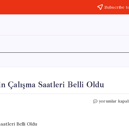
Subscribe t
 Çalışma Saatleri Belli Oldu
Kurban
yorumlar kapal
Bayramı’nda
Marketlerin
Çalışma
Saatleri