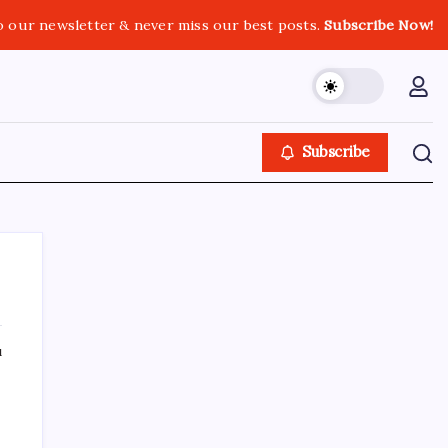
o our newsletter & never miss our best posts.
Subscribe Now!
Subscribe
ı
SON YAZILAR
Türksat 3A Emekli Oluyor: SD Yayınlar
Bitiyor mu?