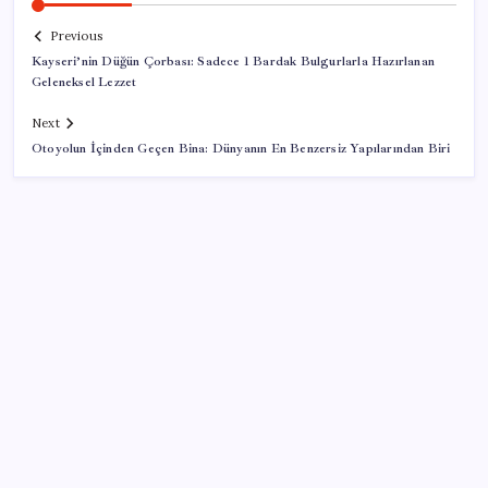
Previous
Kayseri’nin Düğün Çorbası: Sadece 1 Bardak Bulgurlarla Hazırlanan
Geleneksel Lezzet
Next
Otoyolun İçinden Geçen Bina: Dünyanın En Benzersiz Yapılarından Biri
SON YAZILAR
Türksat 3A Emekli Oluyor: SD Yayınlar Bitiyor mu?
iPhone 18e ile RAM Kapasitesi Artacak