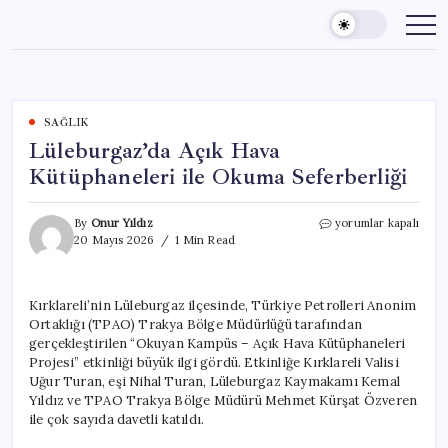
Skip
to
content
SAĞLIK
Lüleburgaz’da Açık Hava
Kütüphaneleri ile Okuma Seferberliği
Lüleburgaz’da
By
Onur Yıldız
yorumlar kapalı
Açık
20 Mayıs 2026
1 Min Read
Hava
Kütüphaneleri
ile
Kırklareli’nin Lüleburgaz ilçesinde, Türkiye Petrolleri Anonim
Okuma
Ortaklığı (TPAO) Trakya Bölge Müdürlüğü tarafından
Seferberliği
için
gerçekleştirilen “Okuyan Kampüs – Açık Hava Kütüphaneleri
Projesi” etkinliği büyük ilgi gördü. Etkinliğe Kırklareli Valisi
Uğur Turan, eşi Nihal Turan, Lüleburgaz Kaymakamı Kemal
Yıldız ve TPAO Trakya Bölge Müdürü Mehmet Kürşat Özveren
ile çok sayıda davetli katıldı.