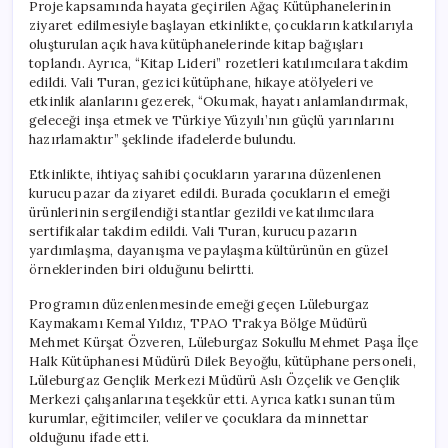
Proje kapsamında hayata geçirilen Ağaç Kütüphanelerinin
ziyaret edilmesiyle başlayan etkinlikte, çocukların katkılarıyla
oluşturulan açık hava kütüphanelerinde kitap bağışları
toplandı. Ayrıca, “Kitap Lideri” rozetleri katılımcılara takdim
edildi. Vali Turan, gezici kütüphane, hikaye atölyeleri ve
etkinlik alanlarını gezerek, “Okumak, hayatı anlamlandırmak,
geleceği inşa etmek ve Türkiye Yüzyılı’nın güçlü yarınlarını
hazırlamaktır” şeklinde ifadelerde bulundu.
Etkinlikte, ihtiyaç sahibi çocukların yararına düzenlenen
kurucu pazar da ziyaret edildi. Burada çocukların el emeği
ürünlerinin sergilendiği stantlar gezildi ve katılımcılara
sertifikalar takdim edildi. Vali Turan, kurucu pazarın
yardımlaşma, dayanışma ve paylaşma kültürünün en güzel
örneklerinden biri olduğunu belirtti.
Programın düzenlenmesinde emeği geçen Lüleburgaz
Kaymakamı Kemal Yıldız, TPAO Trakya Bölge Müdürü
Mehmet Kürşat Özveren, Lüleburgaz Sokullu Mehmet Paşa İlçe
Halk Kütüphanesi Müdürü Dilek Beyoğlu, kütüphane personeli,
Lüleburgaz Gençlik Merkezi Müdürü Aslı Özçelik ve Gençlik
Merkezi çalışanlarına teşekkür etti. Ayrıca katkı sunan tüm
kurumlar, eğitimciler, veliler ve çocuklara da minnettar
olduğunu ifade etti.