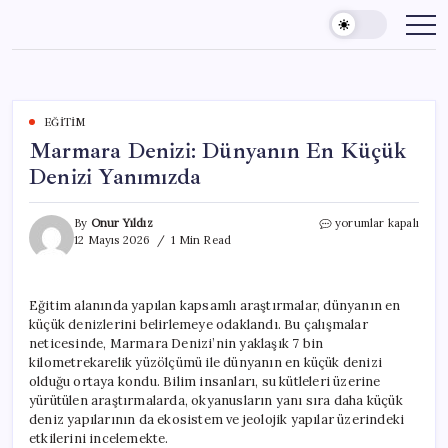
Skip
to
content
EĞITIM
Marmara Denizi: Dünyanın En Küçük
Denizi Yanımızda
Marmara
By
Onur Yıldız
yorumlar kapalı
Denizi:
12 Mayıs 2026
1 Min Read
Dünyanın
En
Küçük
Eğitim alanında yapılan kapsamlı araştırmalar, dünyanın en
Denizi
küçük denizlerini belirlemeye odaklandı. Bu çalışmalar
Yanımızda
için
neticesinde, Marmara Denizi’nin yaklaşık 7 bin
kilometrekarelik yüzölçümü ile dünyanın en küçük denizi
olduğu ortaya kondu. Bilim insanları, su kütleleri üzerine
yürütülen araştırmalarda, okyanusların yanı sıra daha küçük
deniz yapılarının da ekosistem ve jeolojik yapılar üzerindeki
etkilerini incelemekte.