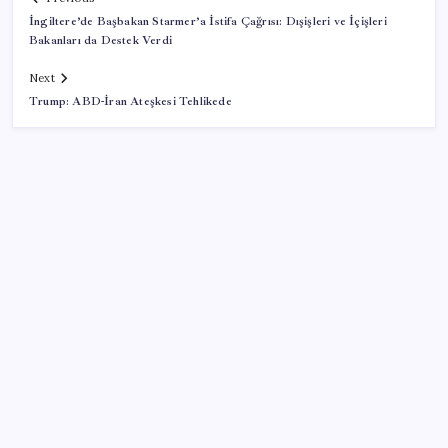
İngiltere’de Başbakan Starmer’a İstifa Çağrısı: Dışişleri ve İçişleri
Bakanları da Destek Verdi
Next
Trump: ABD-İran Ateşkesi Tehlikede
SON YAZILAR
Sürekli maddi sorun yaşayan insanların beyni daha
çabuk yaşlanabiliyor: ‘Beyin de yoruluyor’
AB’den 348 uyduluk güvenlik iletişim ağına onay