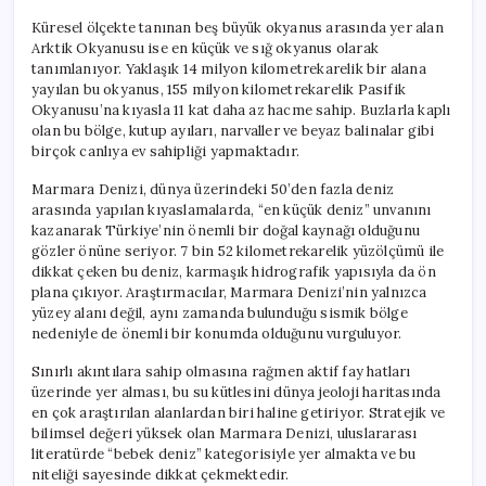
Küresel ölçekte tanınan beş büyük okyanus arasında yer alan
Arktik Okyanusu ise en küçük ve sığ okyanus olarak
tanımlanıyor. Yaklaşık 14 milyon kilometrekarelik bir alana
yayılan bu okyanus, 155 milyon kilometrekarelik Pasifik
Okyanusu’na kıyasla 11 kat daha az hacme sahip. Buzlarla kaplı
olan bu bölge, kutup ayıları, narvaller ve beyaz balinalar gibi
birçok canlıya ev sahipliği yapmaktadır.
Marmara Denizi, dünya üzerindeki 50’den fazla deniz
arasında yapılan kıyaslamalarda, “en küçük deniz” unvanını
kazanarak Türkiye’nin önemli bir doğal kaynağı olduğunu
gözler önüne seriyor. 7 bin 52 kilometrekarelik yüzölçümü ile
dikkat çeken bu deniz, karmaşık hidrografik yapısıyla da ön
plana çıkıyor. Araştırmacılar, Marmara Denizi’nin yalnızca
yüzey alanı değil, aynı zamanda bulunduğu sismik bölge
nedeniyle de önemli bir konumda olduğunu vurguluyor.
Sınırlı akıntılara sahip olmasına rağmen aktif fay hatları
üzerinde yer alması, bu su kütlesini dünya jeoloji haritasında
en çok araştırılan alanlardan biri haline getiriyor. Stratejik ve
bilimsel değeri yüksek olan Marmara Denizi, uluslararası
literatürde “bebek deniz” kategorisiyle yer almakta ve bu
niteliği sayesinde dikkat çekmektedir.