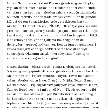
Gezen, Sözcü yazarı Rahmi Turan’a gönderdiği mektupta,
yapılan denetimlerin arkasında iktidarın sanat eserlerinde
yer alan siyasi göndermelerden rahatsız olduğu iddiasında
bulundu. Mektubunda şu ifadelere yer verdi: “Son üç gündür
Müjdat Gezen Sanat Merkezi’nde gerçekleşen ‘baskın’
niteliğindeki denetimlerde, CİMER, SGK ve Çalışma Bakanlığı
gibi kurumlardan gelen yetkililer, çalışanlarımı tek tek odaya
kapatarak, tuzak sorularla kurumum hakkında yıpratıcı bilgi
elde etmeye çalışıyorlar. Çalışma Bakanlığı’ndan da
denetçilerin geleceği söyleniyor. Ben de tüm bu gelişmeleri
kayda alacağım ve sorguladıkları personele şu soruyu
soracağım: ‘Okulumu yaktılar, neredeydiniz?’ Çektiğim
videoyu da basına göndereceğim.”
Gezen, iktidarın eleştirilerden rahatsız olduğunu belirterek,
“Oynadığımız yapımlarda siyasi göndermeler var ve bu durum
Ankara’dan bazı kişileri rahatsız ediyor. Havuz medyasına
yalan haberler yaptırılıyor. Örneğin, ‘Müjdat Gezen Sanat
Merkezi’nde 50 kişi sigortasız çalışıyor’ veya ‘Müjdat Gezen,
Sarıyer Belediyesi’ne 1 milyon 650 bin TL rüşvet verdi’ gibi
asılsız iddialar ortaya atılıyor. Bu haberlerin asılsız olduğunu
herkes biliyor. Ben 83 yıldır nasıl ayakta kalacağımı, bu
topluma nasıl hizmet ettiğimi unutturamayacaklar. ‘Çamur at,
izi kalsın’ yaklaşımıyla hareket ediyorlar. Unutmayalım ki ben