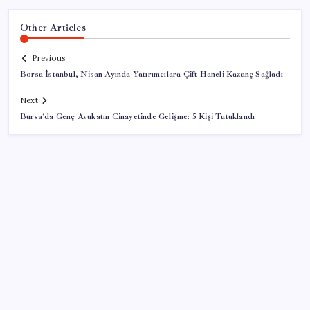
Other Articles
Previous
Borsa İstanbul, Nisan Ayında Yatırımcılara Çift Haneli Kazanç Sağladı
Next
Bursa’da Genç Avukatın Cinayetinde Gelişme: 5 Kişi Tutuklandı
SON YAZILAR
‘Tek çatı altında toplanmalı’ dedi: Akın Gürlek’ten