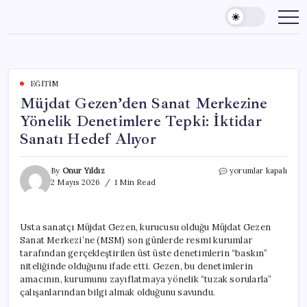
Skip
to
content
EĞITIM
Müjdat Gezen’den Sanat Merkezine
Yönelik Denetimlere Tepki: İktidar
Sanatı Hedef Alıyor
Müjdat
By
Onur Yıldız
yorumlar kapalı
Gezen’den
2 Mayıs 2026
1 Min Read
Sanat
Merkezine
Yönelik
Usta sanatçı Müjdat Gezen, kurucusu olduğu Müjdat Gezen
Denetimlere
Sanat Merkezi’ne (MSM) son günlerde resmi kurumlar
Tepki:
İktidar
tarafından gerçekleştirilen üst üste denetimlerin “baskın”
Sanatı
niteliğinde olduğunu ifade etti. Gezen, bu denetimlerin
Hedef
amacının, kurumunu zayıflatmaya yönelik “tuzak sorularla”
Alıyor
çalışanlarından bilgi almak olduğunu savundu.
için