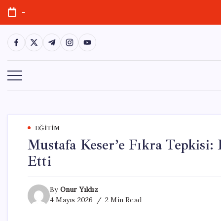
Skip
-
to
content
https://www.facebook.com/
https://twitter.com/
https://t.me/
https://www.instagram.com/
https://youtube.com/
EĞITIM
Mustafa Keser’e Fıkra Tepkisi:
Etti
By
Onur Yıldız
4 Mayıs 2026
2 Min Read