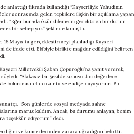
Eski
 anlattığı fıkrada kullandığı “Kayseriliyle Yahudinin
MHP’li
özler sonrasında gelen tepkilere ilişkin bir açıklama yapan
Vekil
ladı. “Eğer burada özür dilememi gerektiren bir durum
Açıkça
yecek bir sebep yok” şeklinde konuştu.
Tehdit
Etti
 15 Mayıs’ta gerçekleştirmeyi planladığı Kayseri
için
ni de ifade etti. Ekibiyle birlikte mağdur edildiğini belirten
di.
 Kayseri Milletvekili Şaban Çopuroğlu’na yanıt vererek,
öyledi. “Alakasız bir şekilde konuyu dini değerlere
iste bulunmasından üzüntü ve endişe duyuyorum. Bu
 sanatçı, “Son günlerde sosyal medyada sahne
ialarına maruz kaldım. Ancak, bu durumu anlayan, benim
ara teşekkür ediyorum” dedi.
rdiğini ve konserlerinden zarara uğradığını belirtti.