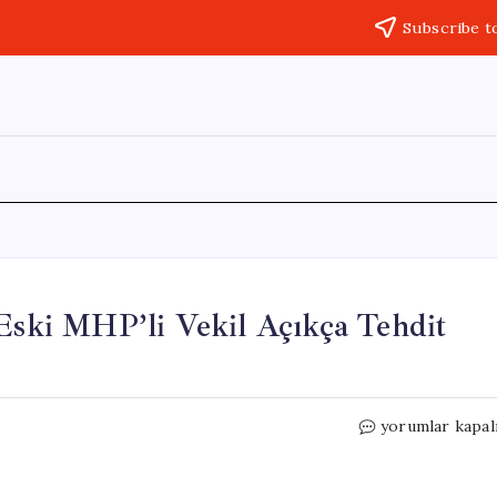
Subscribe t
 Eski MHP’li Vekil Açıkça Tehdit
Mustafa
yorumlar kapal
Keser’e
Fıkra
Tepkisi: