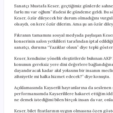
Sanatçı Mustafa Keser, geçtiğimiz günlerde sahnede
farkı mı var oğlum” ifadesi ile gündeme geldi. Bu s
Keser, özür dileyecek bir durum olmadığını vurgu
olsaydı, on kere özür dilerim. Ama şu an özür dile
Fıkranın tamamını sosyal medyada paylaşan Keser,
konserinin salon yetkilileri tarafından iptal edildiği
sanatçı, duruma “Yazıklar olsun” diye tepki göster
Keser, kendisine yönelik eleştirilerde bulunan AKP
konunun gereksiz yere dini değerlere bağlandığını s
dayandıracak kadar akıl yoksunu bir insanın mecl
zihniyetle mi halka hizmet edecek?” diye konuştu.
Açıklamasında Kayserili hayranlarına da seslenen
performansımda Kayserililere hakaret ettiğim idd
ne demek istediğimi bilen birçok insan da var, onl
Keser, bilet fiyatlarının uygun olmasına özen göste