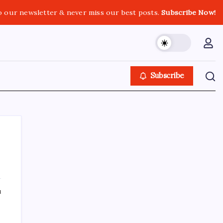
o our newsletter & never miss our best posts.
Subscribe Now!
Subscribe
SON YAZILAR
ı
Türksat 3A Emekli Oluyor: SD Yayınlar
Bitiyor mu?