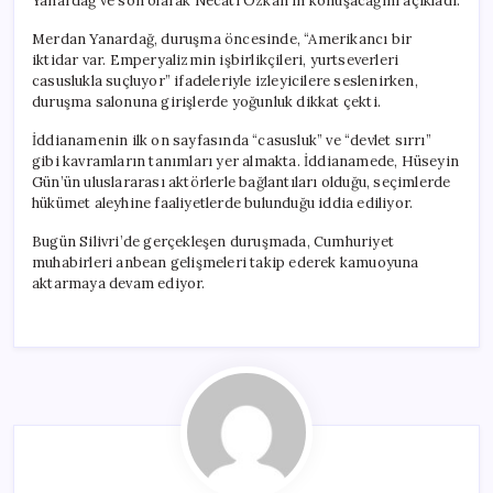
Yanardağ ve son olarak Necati Özkan’ın konuşacağını açıkladı.
Merdan Yanardağ, duruşma öncesinde, “Amerikancı bir
iktidar var. Emperyalizmin işbirlikçileri, yurtseverleri
casuslukla suçluyor” ifadeleriyle izleyicilere seslenirken,
duruşma salonuna girişlerde yoğunluk dikkat çekti.
İddianamenin ilk on sayfasında “casusluk” ve “devlet sırrı”
gibi kavramların tanımları yer almakta. İddianamede, Hüseyin
Gün’ün uluslararası aktörlerle bağlantıları olduğu, seçimlerde
hükümet aleyhine faaliyetlerde bulunduğu iddia ediliyor.
Bugün Silivri’de gerçekleşen duruşmada, Cumhuriyet
muhabirleri anbean gelişmeleri takip ederek kamuoyuna
aktarmaya devam ediyor.