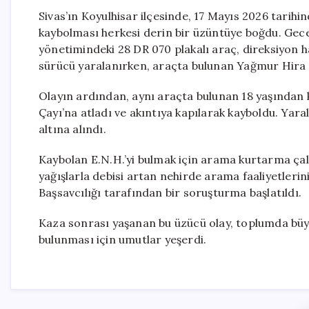
Sivas’ın Koyulhisar ilçesinde, 17 Mayıs 2026 tarihi
kaybolması herkesi derin bir üzüntüye boğdu. Gece 
yönetimindeki 28 DR 070 plakalı araç, direksiyon 
sürücü yaralanırken, araçta bulunan Yağmur Hira Y
Olayın ardından, aynı araçta bulunan 18 yaşından k
Çayı’na atladı ve akıntıya kapılarak kayboldu. Yar
altına alındı.
Kaybolan E.N.H.’yi bulmak için arama kurtarma çalı
yağışlarla debisi artan nehirde arama faaliyetlerin
Başsavcılığı tarafından bir soruşturma başlatıldı.
Kaza sonrası yaşanan bu üzücü olay, toplumda büyü
bulunması için umutlar yeşerdi.