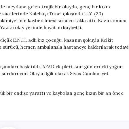
Sonrası
nde meydana gelen trajik bir olayda, genç bir kızın
Nehrin
saatlerinde Kalebaşı Tünel çıkışında U.Y. (20)
Akıntısına
hakimiyetinin kaybedilmesi sonucu takla attı. Kaza sonucu
Kapılan
azıcı olay yerinde hayatını kaybetti.
Genç
Kız
üçük E.N.H. adlı kız çocuğu, kazanın şokuyla Kelkit
Kayboldu
alı sürücü, hemen ambulansla hastaneye kaldırılarak tedavi
için
şmaları başlatıldı. AFAD ekipleri, son günlerdeki yoğun
i sürdürüyor. Olayla ilgili olarak Sivas Cumhuriyet
k bir endişe yarattı ve kaybolan genç kızın bir an önce