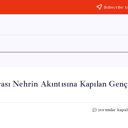
Subscribe t
nrası Nehrin Akıntısına Kapılan Genç
Sivas’ta
yorumlar kapal
Trafik
Kazası:
Şok