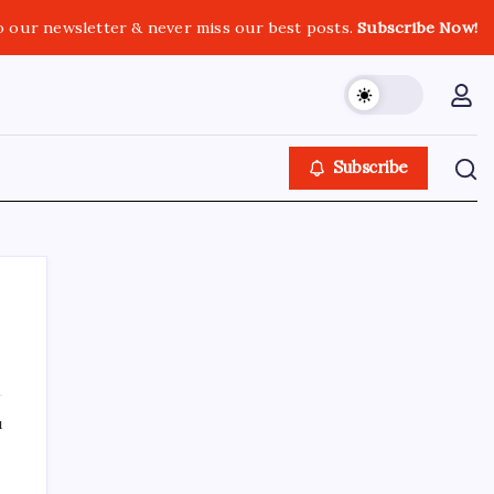
o our newsletter & never miss our best posts.
Subscribe Now!
Subscribe
SON YAZILAR
ı
ABD ile ticaret gerilimine rağmen artış: Çin
malları tüm dünyayı sarıyor