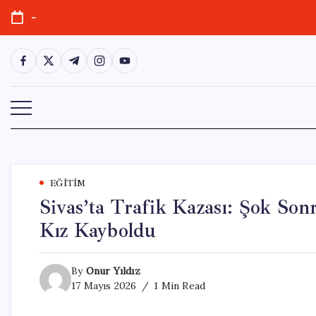
Skip
-
to
content
https://www.facebook.com/
https://twitter.com/
https://t.me/
https://www.instagram.com/
https://youtube.com/
EĞITIM
Sivas’ta Trafik Kazası: Şok So
Kız Kayboldu
By
Onur Yıldız
17 Mayıs 2026
1 Min Read