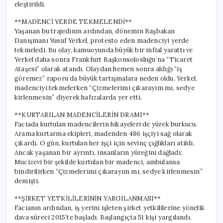
eleştirildi.
**MADENCİ YERDE TEKMELENDİ**
Yaşanan bu trajedinin ardından, dönemin Başbakan
Danışmanı Yusuf Yerkel, protesto eden madenciyi yerde
tekmeledi. Bu olay, kamuoyunda büyük bir infial yarattı ve
Yerkel daha sonra Frankfurt Başkonsolosluğu’na “Ticaret
Ataşesi” olarak atandı. Olaydan hemen sonra aldığı “iş
göremez” raporu da büyük tartışmalara neden oldu. Yerkel,
madenciyi tekmelerken “Çizmelerimi çıkarayım mı, sedye
kirlenmesin” diyerek hafızalarda yer etti.
**KURTARILAN MADENCİLERİN DRAMI**
Faciada kurtulan madencilerin hikayeleri de yürek burkucu.
Arama kurtarma ekipleri, madenden 486 işçiyi sağ olarak
çıkardı. O gün, kurtulan her işçi için sevinç çığlıkları atıldı.
Ancak yaşanan bir ayrıntı, insanların yüreğini dağladı:
Mucizevi bir şekilde kurtulan bir madenci, ambulansa
bindirilirken “Çizmelerimi çıkarayım mı, sedye kirlenmesin”
demişti.
**ŞİRKET YETKİLİLERİNİN YARGILANMASI**
Facianın ardından, iş yerini işleten şirket yetkililerine yönelik
dava süreci 2015’te başladı. Başlangıçta 51 kişi yargılandı.