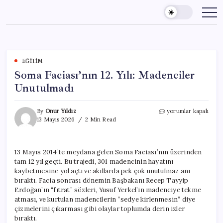
Skip
to
content
EĞITIM
Soma Faciası’nın 12. Yılı: Madenciler
Unutulmadı
Soma
By
Onur Yıldız
yorumlar kapalı
Faciası’nın
13 Mayıs 2026
2 Min Read
12.
Yılı:
Madenciler
13 Mayıs 2014’te meydana gelen Soma Faciası’nın üzerinden
Unutulmadı
tam 12 yıl geçti. Bu trajedi, 301 madencinin hayatını
için
kaybetmesine yol açtı ve akıllarda pek çok unutulmaz anı
bıraktı. Facia sonrası dönemin Başbakanı Recep Tayyip
Erdoğan’ın “fıtrat” sözleri, Yusuf Yerkel’in madenciye tekme
atması, ve kurtulan madencilerin “sedye kirlenmesin” diye
çizmelerini çıkarması gibi olaylar toplumda derin izler
bıraktı.