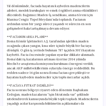
Yıl dönümünde, faciada hayatını kaybeden madencilerin
aileleri, meslek kuruluşları ve emek örgütleri anma etkinlikleri
düzenledi. Bağımsız Maden-İş sendikası, anma töreni için
Manisa Cengiz Topel Meydanı’nda toplandı. Facianın
ardından uzun bir yargı süreci yaşandı ve sürecin en son
gelişmeleri hala tartışılmaya devam ediyor.
**FACİANIN ARKA PLANI**
Soma Kömür İşletmeleri A.Ş. tarafından işletilen maden
ocağında çıkan yangın, kısa süre içinde büyük bir faciaya
dönüştü. O gün iş yerinde bulunan 787 işçiden 301’i hayatını
kaybetti. Facia öncesinde yapılan uyarılar dikkate alınmadı.
Soma’daki iş kazalarının artması üzerine 2014 yılında
Meclis’te araştırma komisyonu kurulması önergesi verildi,
ancak AKP milletvekillerinin oylarıyla önerge reddedildi. Bu
redden sadece 14 gün sonra Soma faciası gerçekleşti ve
hayatını kaybeden madenciler için toplu mezarlar açıldı.
**FACİAYA FITRAT DENİLDİ**
Facia sonrası bölgeyi ziyaret eden dönemin Başbakanı
Erdoğan, maden kazalarını “işin fıtratında var” şeklinde
nitelendirerek kamuoyunda büyük tepki topladı. Madencilerin
yaşadığı acılar karşısında hükümetin açıklamaları da