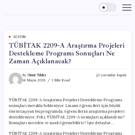
Skip
to
content
EĞITIM
TÜBİTAK 2209-A Araştırma Projeleri
Destekleme Programı Sonuçları Ne
Zaman Açıklanacak?
TÜBİTAK
By
Onur Yıldız
yorumlar kapalı
2209-
14 Mayıs 2026
1 Min Read
A
Araştırma
Projeleri
TÜBİTAK 2209-A Araştırma Projeleri Destekleme Programı
Destekleme
sonuçları merakla bekleniyor. Lisans öğrencileri için büyük
Programı
Sonuçları
önem taşıyan bu programda, öğrencilerin araştırma projeleri
Ne
destekleniyor. Peki, TÜBİTAK 2209-A sonuçları açıklandı mı?
Zaman
Sonuçları nereden ve nasıl öğrenebiliriz? İşte detaylar…
Açıklanacak?
için
TÜBİTAK 2209-A Araştırma Projeleri Destekleme Programı