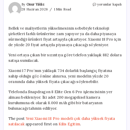
Yeni
By
Onur Yıldız
yorumlar kapalı
Xiaomi
28 Haziran 2026
1 Min Read
18
Pro
modeli
Bellek ve maliyetlerin yükselmesinin sebebiyle teknoloji
çok
şirketleri farklı ürünlerine zam yapıyor ya da daha piyasaya
daha
yüksek
sürmediği ürünleri fiyat artışıyla çıkartıyor. Xiaomi 18 Pro için
fiyata
de yüzde 20 fiyat artışıyla piyasaya çıkacağı söyleniyor.
satılacak
için
Yeni ortaya çıkan bir sızıntıya göre telefon yaklaşık 882 dolara
satışa sunulacak.
Xiaomi 17 Pro’nun yaklaşık 734 dolarlık başlangıç fiyatına
sahip olduğu göz önüne alınırsa, yeni modelin yüzde 20
oranında daha yüksek fiyata çıkacağı söylenebilir.
Telefonda Snapdragon 8 Elite Gen 6 Pro işlemcisinin yer
alması bekleniyor. İki adet 200 megapiksel kamera
kurulumuna ek olarak 8.000 mAh gibi bir bataryanın
bulunacağı tahmin ediliyor.
The post
Yeni Xiaomi 18 Pro modeli çok daha yüksek fiyata
satılacak
appeared first on
Kilis Egitim
.