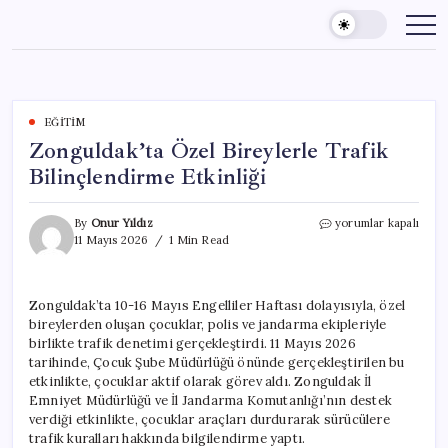
Skip
to
content
EĞITIM
Zonguldak’ta Özel Bireylerle Trafik
Bilinçlendirme Etkinliği
Zonguldak’ta
By
Onur Yıldız
yorumlar kapalı
Özel
11 Mayıs 2026
1 Min Read
Bireylerle
Trafik
Bilinçlendirme
Zonguldak’ta 10-16 Mayıs Engelliler Haftası dolayısıyla, özel
Etkinliği
bireylerden oluşan çocuklar, polis ve jandarma ekipleriyle
için
birlikte trafik denetimi gerçekleştirdi. 11 Mayıs 2026
tarihinde, Çocuk Şube Müdürlüğü önünde gerçekleştirilen bu
etkinlikte, çocuklar aktif olarak görev aldı. Zonguldak İl
Emniyet Müdürlüğü ve İl Jandarma Komutanlığı’nın destek
verdiği etkinlikte, çocuklar araçları durdurarak sürücülere
trafik kuralları hakkında bilgilendirme yaptı.