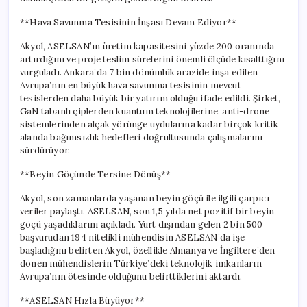
**Hava Savunma Tesisinin İnşası Devam Ediyor**
Akyol, ASELSAN’ın üretim kapasitesini yüzde 200 oranında
artırdığını ve proje teslim sürelerini önemli ölçüde kısalttığını
vurguladı. Ankara’da 7 bin dönümlük arazide inşa edilen
Avrupa’nın en büyük hava savunma tesisinin mevcut
tesislerden daha büyük bir yatırım olduğu ifade edildi. Şirket,
GaN tabanlı çiplerden kuantum teknolojilerine, anti-drone
sistemlerinden alçak yörünge uydularına kadar birçok kritik
alanda bağımsızlık hedefleri doğrultusunda çalışmalarını
sürdürüyor.
**Beyin Göçünde Tersine Dönüş**
Akyol, son zamanlarda yaşanan beyin göçü ile ilgili çarpıcı
veriler paylaştı. ASELSAN, son 1,5 yılda net pozitif bir beyin
göçü yaşadıklarını açıkladı. Yurt dışından gelen 2 bin 500
başvurudan 194 nitelikli mühendisin ASELSAN’da işe
başladığını belirten Akyol, özellikle Almanya ve İngiltere’den
dönen mühendislerin Türkiye’deki teknolojik imkanların
Avrupa’nın ötesinde olduğunu belirttiklerini aktardı.
**ASELSAN Hızla Büyüyor**