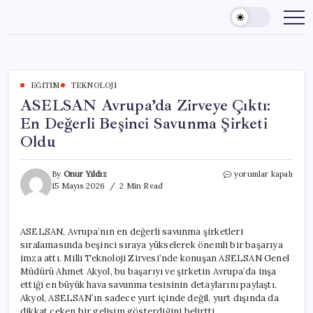
Skip
to
content
EĞITIM
TEKNOLOJI
ASELSAN Avrupa’da Zirveye Çıktı:
En Değerli Beşinci Savunma Şirketi
Oldu
ASELSAN
By
Onur Yıldız
yorumlar kapalı
Avrupa’da
15 Mayıs 2026
2 Min Read
Zirveye
Çıktı:
En
ASELSAN, Avrupa’nın en değerli savunma şirketleri
Değerli
sıralamasında beşinci sıraya yükselerek önemli bir başarıya
Beşinci
Savunma
imza attı. Milli Teknoloji Zirvesi’nde konuşan ASELSAN Genel
Şirketi
Müdürü Ahmet Akyol, bu başarıyı ve şirketin Avrupa’da inşa
Oldu
ettiği en büyük hava savunma tesisinin detaylarını paylaştı.
için
Akyol, ASELSAN’ın sadece yurt içinde değil, yurt dışında da
dikkat çeken bir gelişim gösterdiğini belirtti.