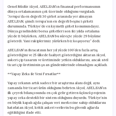
Genel Müdür Akyol, ASELSAN’ın finansal performansının
dünya ortalamasının çok üzerinde olduğunu vurguladı.
“Avrupa’da en değerli 30 şirket arasında yer almayan
ASELSAN, şimdi Avrupa’nın en değerli beşinci şirketi
durumunda. Türkiye’de en kıymetli şirket konumundayız.
Dünya genelindeki borsa şirketleri son iki yılda ortalama
yüzde 11 büyürken, ASELSAN bu süreçte yüzde 29 büyüme
gösterdi. Yani rakiplerimiz yürürken biz koşuyoruz” dedi.
ASELSAN’ın ihracatının her yıl yüzde 100’den fazla artış
gösterdiğini ve 25 ülkede faaliyet gösterdiğini aktaran Akyol,
askeri çip tasarım ve üretiminde yetkin olduklarını, ancak sivil
ticari çip üretiminin şu an gündemlerinde olmadığını açıkladı.
**Yapay Zeka ile Yeni Fırsatlar**
Yapay zekanın artık sadece bir araştırma alanı değil, aynı
zamanda bir ticari ürün olduğunu belirten Akyol, ASELSAN’ın
ilk çeyrek bilançosunda en çok gelir getiren üçüncü projenin
yapay zeka destekli bir sistem olduğunu duyurdu. Türkiye’nin
en büyük kapalı ağda çalışan veri merkezine sahip olduklarını
hatırlatan Akyol, kritik askeri verilerin bu güvenli ağlarda
eğitildiğini ifade etti.