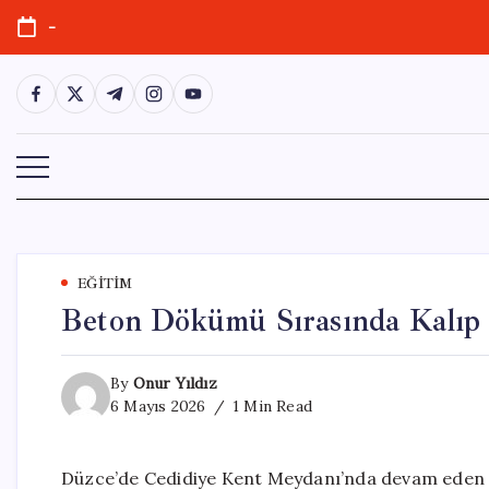
Skip
-
to
content
https://www.facebook.com/
https://twitter.com/
https://t.me/
https://www.instagram.com/
https://youtube.com/
EĞITIM
Beton Dökümü Sırasında Kalıp Ç
By
Onur Yıldız
6 Mayıs 2026
1 Min Read
Düzce’de Cedidiye Kent Meydanı’nda devam eden i