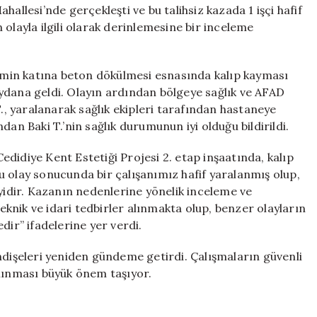
1
allesi’nde gerçekleşti ve bu talihsiz kazada 1 işçi hafif
İşçi
olayla ilgili olarak derinlemesine bir inceleme
Yaralandı
için
zemin katına beton dökülmesi esnasında kalıp kayması
ydana geldi. Olayın ardından bölgeye sağlık ve AFAD
T., yaralanarak sağlık ekipleri tarafından hastaneye
dan Baki T.’nin sağlık durumunun iyi olduğu bildirildi.
“Cedidiye Kent Estetiği Projesi 2. etap inşaatında, kalıp
u olay sonucunda bir çalışanımız hafif yaralanmış olup,
iyidir. Kazanın nedenlerine yönelik inceleme ve
knik ve idari tedbirler alınmakta olup, benzer olayların
dir” ifadelerine yer verdi.
ndişeleri yeniden gündeme getirdi. Çalışmaların güvenli
alınması büyük önem taşıyor.