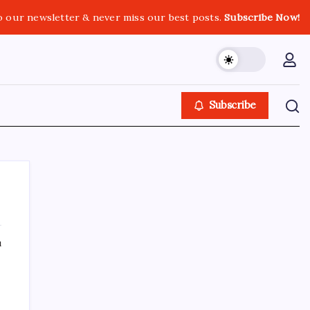
o our newsletter & never miss our best posts.
Subscribe Now!
Subscribe
ı
SON YAZILAR
Sürekli maddi sorun yaşayan insanların
beyni daha çabuk yaşlanabiliyor: ‘Beyin de