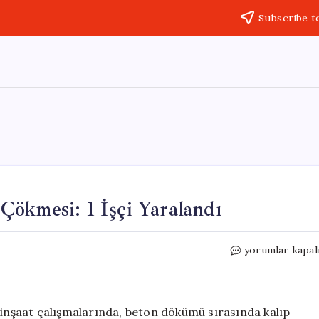
Subscribe t
ökmesi: 1 İşçi Yaralandı
Beton
yorumlar kapal
Dökümü
Sırasında
Kalıp
Çökmesi:
nşaat çalışmalarında, beton dökümü sırasında kalıp