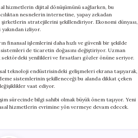
Geleceği
nsal hizmetlerin dijital dönüşümünü sağlarken, bu
Şekillendiren
acılıktan nesnelerin internetine, yapay zekadan
Yükselen
şirketlerin stratejilerini şekillendiriyor. Ekonomi dünyası,
Trendler
 yakından izliyor.
|
6
ın finansal işlemlerini daha hızlı ve güvenli bir şekilde
Mayıs
sistemleri de ticaretin doğasını değiştiriyor. Uzman
2026
sektördeki yenilikleri ve fırsatları gözler önüne seriyor.
için
l teknoloji endüstrisindeki gelişmeleri ekrana taşıyarak,
ödeme sistemlerinin şekilleneceği bu alanda dikkat çeken
ğişiklikler vaat ediyor.
işim sürecinde bilgi sahibi olmak büyük önem taşıyor. Yeni
nansal hizmetlerin evrimine yön vermeye devam edecek.