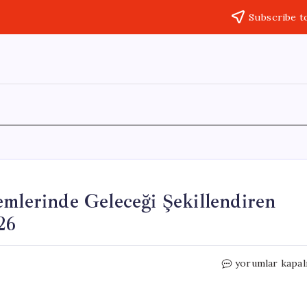
Subscribe t
emlerinde Geleceği Şekillendiren
26
Finansal
yorumlar kapal
Teknoloji:
Ödeme
Sistemlerinde