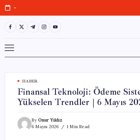
Skip
-
to
content
https://www.facebook.com/
https://twitter.com/
https://t.me/
https://www.instagram.com/
https://youtube.com/
HABER
Finansal Teknoloji: Ödeme Sist
Yükselen Trendler | 6 Mayıs 20
By
Onur Yıldız
6 Mayıs 2026
1 Min Read