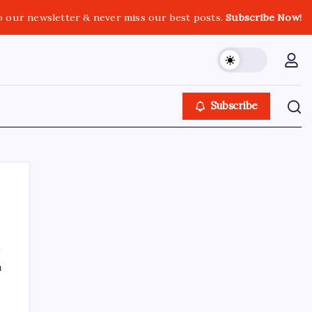
o our newsletter & never miss our best posts.
Subscribe Now!
Subscribe
SON YAZILAR
ı
Türksat 3A Emekli Oluyor: SD Yayınlar
Bitiyor mu?