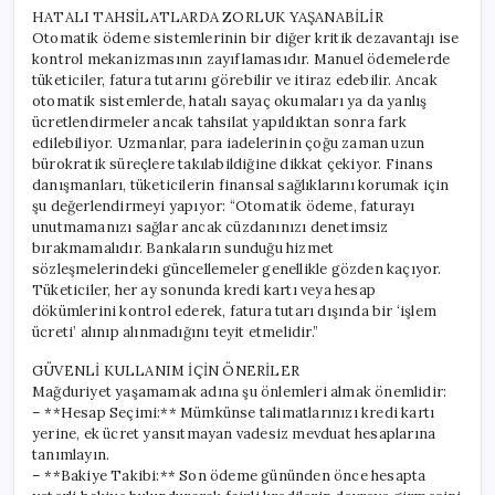
HATALI TAHSİLATLARDA ZORLUK YAŞANABİLİR
Otomatik ödeme sistemlerinin bir diğer kritik dezavantajı ise
kontrol mekanizmasının zayıflamasıdır. Manuel ödemelerde
tüketiciler, fatura tutarını görebilir ve itiraz edebilir. Ancak
otomatik sistemlerde, hatalı sayaç okumaları ya da yanlış
ücretlendirmeler ancak tahsilat yapıldıktan sonra fark
edilebiliyor. Uzmanlar, para iadelerinin çoğu zaman uzun
bürokratik süreçlere takılabildiğine dikkat çekiyor. Finans
danışmanları, tüketicilerin finansal sağlıklarını korumak için
şu değerlendirmeyi yapıyor: “Otomatik ödeme, faturayı
unutmamanızı sağlar ancak cüzdanınızı denetimsiz
bırakmamalıdır. Bankaların sunduğu hizmet
sözleşmelerindeki güncellemeler genellikle gözden kaçıyor.
Tüketiciler, her ay sonunda kredi kartı veya hesap
dökümlerini kontrol ederek, fatura tutarı dışında bir ‘işlem
ücreti’ alınıp alınmadığını teyit etmelidir.”
GÜVENLİ KULLANIM İÇİN ÖNERİLER
Mağduriyet yaşamamak adına şu önlemleri almak önemlidir:
– **Hesap Seçimi:** Mümkünse talimatlarınızı kredi kartı
yerine, ek ücret yansıtmayan vadesiz mevduat hesaplarına
tanımlayın.
– **Bakiye Takibi:** Son ödeme gününden önce hesapta