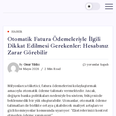
Skip
to
content
HABER
Otomatik Fatura Ödemeleriyle İlgili
Dikkat Edilmesi Gerekenler: Hesabınız
Zarar Görebilir
Otomatik
By
Onur Yıldız
yorumlar kapalı
Fatura
14 Mayıs 2026
2 Min Read
Ödemeleriyle
İlgili
Dikkat
Milyonlarca tüketici, fatura ödemelerini kolaylaştırmak
Edilmesi
amacıyla otomatik ödeme talimatı vermektedir. Ancak,
Gerekenler:
Hesabınız
değişen banka politikaları nedeniyle bu sistem, bütçenizde
Zarar
beklenmedik bir yük oluşturabilir. Uzmanlar, otomatik ödeme
Görebilir
talimatları ile birlikte ortaya çıkabilecek maliyet artışları ve
için
gizli komisyonlar konusunda uyarıyor: “Ekstrelerinizi kontrol
etmeden ödeme yapmayın!”