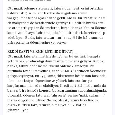
Otomatik ödeme sistemleri, fatura ödeme stresini ortadan
kaldırarak günümüzde bankacılık uygulamalarının
vazgeçilmez bir parçası haline geldi. Ancak, bu “rahatlık” bazı
ek maliyetleri de beraberinde getiriyor. Özellikle kredi kartı
ile otomatik yapılan ödemelerde, birçok banka “fatura ödeme
komisyonu” veya “tahsilat bedeli” adı altında ek ücretler talep
edebiliyor. Bu da, fatura tutarının her ay %2 ile %5 oranında
daha pahalıya ödenmesine yol açıyor.
KREDİ KARTI VE KMH RİSKİNE DİKKAT!
Otomatik fatura talimatları ile ilgili en büyük risk, hesapta
yeterli bakiye olmadığı durumlarda meydana geliyor. Birçok
banka, fatura ödenmeme riskini önlemek amacıyla, bu
durumda Kredili Mevduat Hesabı (KMH) üzerinden ödemeleri
gerçekleştiriyor. Bu uygulama, tüketicinin hesabının farkında
olmadan eksiye düşmesine ve yüksek faiz oranlarıyla
karşılaşmasına neden olabiliyor. Kredi kartı talimatlarında da
benzer bir risk söz konusu; borcun tamamı kapatılmadığında,
otomatik ödenen faturalar “alışveriş” yerine “nakit kullanımı”
olarak değerlendiriliyor. Sonuç olarak, fatura bedeline ek
olarak biriken faiz, faturanın maliyetini iki katına
çıkarabiliyor.