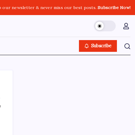
o our newsletter & never miss our best posts.
Subscribe Now!
Subscribe
ı
SON YAZILAR
Trabzon’da dev yatırım hamlesi
Türksat 3A Emekli Oluyor: SD Yayınlar