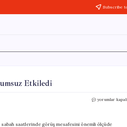
Subscribe t
lumsuz Etkiledi
Samsun’da
yorumlar kapal
Yoğun
Sis
Trafiği
Olumsuz
s, sabah saatlerinde görüş mesafesini önemli ölçüde