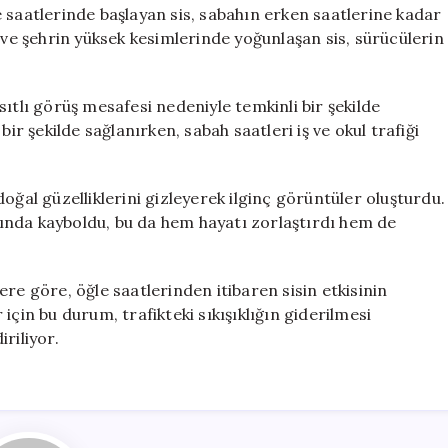
Etkiledi
 saatlerinde başlayan sis, sabahın erken saatlerine kadar
için
 ve şehrin yüksek kesimlerinde yoğunlaşan sis, sürücülerin
ıtlı görüş mesafesi nedeniyle temkinli bir şekilde
ir şekilde sağlanırken, sabah saatleri iş ve okul trafiği
oğal güzelliklerini gizleyerek ilginç görüntüler oluşturdu.
asında kayboldu, bu da hem hayatı zorlaştırdı hem de
re göre, öğle saatlerinden itibaren sisin etkisinin
için bu durum, trafikteki sıkışıklığın giderilmesi
riliyor.