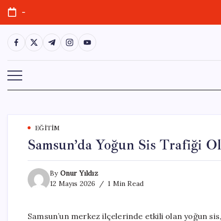
Skip
-
to
content
https://www.facebook.com/
https://twitter.com/
https://t.me/
https://www.instagram.com/
https://youtube.com/
EĞITIM
Samsun’da Yoğun Sis Trafiği O
By
Onur Yıldız
12 Mayıs 2026
1 Min Read
Samsun’un merkez ilçelerinde etkili olan yoğun si