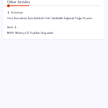
Other Articles
Previous
Orta Karadeniz İçin Şiddetli Gök Gürültülü Sağanak Yağış Uyarısı
Next
MHP Malatya İl Teşkilatı Kapatıldı
SON YAZILAR
Türksat 3A Emekli Oluyor: SD Yayınlar Bitiyor mu?
iPhone 18e ile RAM Kapasitesi Artacak