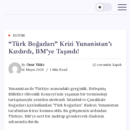
Skip
to
content
EĞITIM
“Türk Boğazları” Krizi Yunanistan’ı
Kızdırdı, BM’ye Taşındı!
“Türk
By
Onur Yıldız
yorumlar kapalı
Boğazları”
14 Mayıs 2026
1 Min Read
Krizi
Yunanistan’ı
Kızdırdı,
Yunanistan ile Türkiye arasındaki gerginlik, Birleşmiş
BM’ye
Milletler Güvenlik Konseyi’nde yaşanan bir terminoloji
Taşındı!
için
tartışmasıyla yeniden alevlendi. İstanbul ve Çanakkale
Boğazları için kullanılan “Türk Boğazları” ifadesi, Yunanistan
tarafından itiraz konusu oldu. Bu gelişmenin ardından
Türkiye, BM’ye sert bir mektup göndererek ifadenin
arkasında durdu.