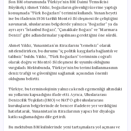
Son BM oturumunda Türkiye’nin BM Daimi Temsilcisi
Büyükelçi Ahmet Yıldız, boğazların güvenliği üzerine yaptığı
konuşmada “Türk Boğazları” terimini kullandı. Yunan heyeti
ise bu ifadenin 1936 tarihli Montrö Sözleşmesi ile çeliştiğini
savunarak, uluslararası belgelerde yalnızca “Boğazlar” ya da
ayrı ayrı “İstanbul Boğazı”, “Çanakkale Boğazı” ve “Marmara
Denizi” gibi adlandırmalar yapılması gerektiğini öne sürdü.
Ahmet Yıldız, Yunanistan’ın itirazlarını “temelsiz” olarak
nitelendirirken, bu durumu “iç politik kaygılarla bağlantılı ve
talihsiz” buldu. Yıldız, “Türk Boğazları” teriminin coğrafi
olarak doğru ve Montrö Sözleşmesi ile uyumlu olduğunu
vurguladı. Mektubunda, Türkiye’nin bu terimi kullanmasının
deniz trafiği ve güvenliğini sağlamak açısından önemli
olduğunu belirtti.
Türkiye, bu terminolojinin yalnızca kendi egemenliği altındaki
su yollarını kapsadığını ifade etti. Ayrıca, Uluslararası
Denizcilik Teşkilatı (IMO) ve NATO gibi uluslararası
kuruluşların belgelerinde de benzer ifadelere yer verildiğini
hatırlatarak, Yunanistan’ın itirazlarının yapıcı bir diyaloğa
katkı sağlamadığını dile getirdi.
Bu mektubun BM kulislerinde yeni tartışmalara yol açması ve