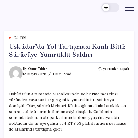
Skip
to
content
EĞITIM
Üsküdar’da Yol Tartışması Kanlı Bitti:
Sürücüye Yumruklu Saldırı
Üsküdar’da
By
Onur Yıldız
yorumlar kapalı
Yol
12 Mayıs 2026
1 Min Read
Tartışması
Kanlı
Bitti:
Üsküdar’ın Altunizade Mahallesi’nde, yol verme meselesi
Sürücüye
yüzünden yaşanan bir gerginlik, yumruklu bir saldırıya
Yumruklu
Saldırı
dönüştü. Olay, sürücü Mehmet K.’nin oğlunu okula bıraktıktan
için
sonra cadde üzerinde ilerlemesiyle başladı. Caddenin
sonunda bulunan otopark alanında, dönüş yapılmayan bir
noktadan dönmeye çalışan 34 ETY 53 plakalı aracın sürücüsü
ile aralarında tartışma çıktı.