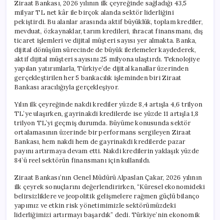
Ziraat Bankası, 2026 yılının ilk çeyreğinde sağladığı 43,5
milyar TL net kâr ile birçok alanda sektör liderliğini
pekiştirdi. Bu alanlar arasında aktif büyüklük, toplam krediler,
mevduat, özkaynaklar, tarım kredileri, ihracat finansmanı, dış
ticaret işlemleri ve dijital müşteri sayısı yer almakta. Banka,
dijital dönüşüm sürecinde de büyük ilerlemeler kaydederek,
aktif dijital müşteri sayısını 25 milyona ulaştırdı. Teknolojiye
yapılan yatırımlarla, Türkiye’de dijital kanallar üzerinden
gerçekleştirilen her 5 bankacılık işleminden biri Ziraat
Bankası aracılığıyla gerçekleşiyor.
Yılın ilk çeyreğinde nakdi krediler yüzde 8,4 artışla 4,6 trilyon
TL’ye ulaşırken, gayrinakdi kredilerde ise yüzde 11 artışla 1,8
trilyon TL’yi geçmiş durumda. Büyüme konusunda sektör
ortalamasının üzerinde bir performans sergileyen Ziraat
Bankası, hem nakdi hem de gayrinakdi kredilerde pazar
payını artırmaya devam etti. Nakdi kredilerin yaklaşık yüzde
84’ü reel sektörün finansmanı için kullanıldı.
Ziraat Bankası’nın Genel Müdürü Alpaslan Çakar, 2026 yılının
ilk çeyrek sonuçlarını değerlendirirken, “Küresel ekonomideki
belirsizliklere ve jeopolitik gelişmelere rağmen güçlü bilanço
yapımız ve etkin risk yönetimimizle sektörümüzdeki
liderliğimizi artırmayı başardık” dedi. Türkiye’nin ekonomik