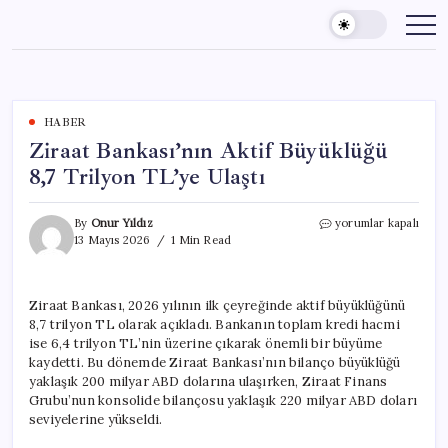
Skip
to
content
HABER
Ziraat Bankası’nın Aktif Büyüklüğü
8,7 Trilyon TL’ye Ulaştı
Ziraat
By
Onur Yıldız
yorumlar kapalı
Bankası’nın
13 Mayıs 2026
1 Min Read
Aktif
Büyüklüğü
8,7
Ziraat Bankası, 2026 yılının ilk çeyreğinde aktif büyüklüğünü
Trilyon
8,7 trilyon TL olarak açıkladı. Bankanın toplam kredi hacmi
TL’ye
Ulaştı
ise 6,4 trilyon TL’nin üzerine çıkarak önemli bir büyüme
için
kaydetti. Bu dönemde Ziraat Bankası’nın bilanço büyüklüğü
yaklaşık 200 milyar ABD dolarına ulaşırken, Ziraat Finans
Grubu’nun konsolide bilançosu yaklaşık 220 milyar ABD doları
seviyelerine yükseldi.