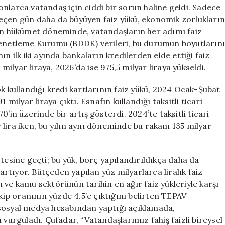
nlarca vatandaş için ciddi bir sorun haline geldi. Sadece
geçen gün daha da büyüyen faiz yükü, ekonomik zorlukları
yen hükümet döneminde, vatandaşların her adımı faiz
 Denetleme Kurumu (BDDK) verileri, bu durumun boyutların
n ilk iki ayında bankaların kredilerden elde ettiği faiz
 milyar liraya, 2026’da ise 975,5 milyar liraya yükseldi.
ok kullandığı kredi kartlarının faiz yükü, 2024 Ocak-Şubat
 milyar liraya çıktı. Esnafın kullandığı taksitli ticari
’in üzerinde bir artış gösterdi. 2024’te taksitli ticari
ar lira iken, bu yılın aynı döneminde bu rakam 135 milyar
tesine geçti; bu yük, borç yapılandırıldıkça daha da
tıyor. Bütçeden yapılan yüz milyarlarca liralık faiz
 ve kamu sektörünün tarihin en ağır faiz yükleriyle karşı
akip oranının yüzde 4.5’e çıktığını belirten TEPAV
 sosyal medya hesabından yaptığı açıklamada,
 vurguladı. Çufadar, “Vatandaşlarımız fahiş faizli bireysel