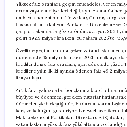
Yüksek faiz oranları, geçim mücadelesi veren milyo
artan yaşam maliyetleri değil, aynı zamanda her 
en büyük nedeni oldu. “Faize karşı” duruş sergile
baskısı altında kalıyor. Bankacılık Düzenleme ve
çarpıcı rakamlarla gözler önüne seriyor. 2024 yılını
geliri 492,5 milyar lira iken, bu rakam 2025’te 736,9
Özellikle geçim sıkıntısı çeken vatandaşların en ç
döneminde 45 milyar lira iken, 2026’nın ilk ayında 91
kredilerde ise faiz oranları, aynı dönemde yüzde 170
kredilere yılın ilk iki ayında ödenen faiz 49.2 mily
liraya ulaştı.
Artık faiz, yalnızca bir borçlanma bedeli olmanın ö
büyüyor ve ödenmesi gereken tutarlar katlanarak ar
ödemeleriyle birleştiğinde, bu durum vatandaşların
karşıya kaldığını gösteriyor. Bireysel kredilerde t
Makroekonomi Politikaları Direktörü Ali Çufadar,
vatandaşların yüksek faiz yükü altında zorlandığını