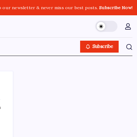
o our newsletter & never miss our best posts.
Subscribe Now!
Subscribe
ı
SON YAZILAR
Türksat 3A Emekli Oluyor: SD Yayınlar
Bitiyor mu?