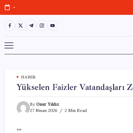
Skip
-
to
content
https://www.facebook.com/
https://twitter.com/
https://t.me/
https://www.instagram.com/
https://youtube.com/
HABER
Yükselen Faizler Vatandaşları Z
By
Onur Yıldız
27 Nisan 2026
2 Min Read
**